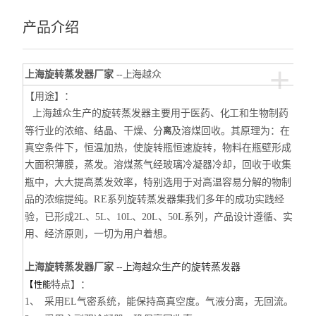
产品介绍
+
上海旋转蒸发器厂家
--上海越众
【用途】：
上海越众生产的旋转蒸发器
主要用于医药、化工和生物制药
等行业的浓缩、结晶、干燥、分
及溶煤回收。
其原理为：在
离
真空条件下，恒温加热，使旋转瓶恒速旋转，物料在瓶壁形成
大面积薄膜，蒸发。溶
煤蒸气经玻璃冷凝器冷却，回收于收集
瓶中，大大提高蒸发效率，特别选用于对高温容易分解的
物制
品的浓缩提纯。
RE系列旋转蒸发器集我们多年的成功实践经
验，已形
成2L、5L、10L、20L、50L系列，产品设计遵循、实
用、经济原则，一切为用户着想。
上海旋转蒸发器厂家
--
上海越众生产的旋转蒸发器
特点】：
【性能
1、 采用EL气密系统，能保持高真空度。气液分离，无回流。