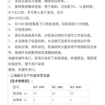
2、 采用主副双冷凝器，确保高回收率。、
3、 旋转瓶用螺母连接，便于装卸。可选配10L、5L旋转瓶；
Φ75大口径，手可伸入易于清洗，也可
选Φ100大口径。
4、 RE5003型收集瓶下口有放液阀，回收溶煤十分快捷。
5、 可连续进料。
6、 真空系统装真空表，对低沸点物料可调节工作真空度。
7、 水浴锅电子恒温控制，水浴锅可选择手动或电动升降、
8、 结构合理，用料讲究。机械结构大量采用不锈钢和铝合金
件。玻璃件全部都用耐高温硼硅玻璃。
电器关键件进口，采用日本松下变频调速，转速数显。橡胶密
封易损件，便于用户采购
更换，关键件进口。
--
上海越众生产的旋转蒸发器
【技术参数表】：
RE-1002
RE-2002
RE-5003
型号
10
20
50
蒸发瓶（
L)
5
5
5
收集瓶（
L)