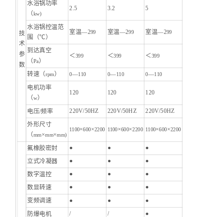
水浴锅功率
2.5
3.2
5
（
kw)
水浴锅控温范
室温—2
室温—2
室温—2
99
99
99
技
围（℃）
术
到达真空
参
＜
＜
＜
399
399
399
（
）
Pa
数
—
—
—
转速（
）
0
110
0
110
0
110
rpm
电机功率
120
120
120
（
）
w
220V/50HZ
220V/50HZ
220V/50HZ
电压
频率
/
外形尺寸
×
×
×
×
×
×
1100
600
2200
1100
600
2200
1100
600
2200
（
×
×
mm
mm
mm)
●
●
●
氟橡胶密封
●
●
●
立式冷凝器
●
●
●
数字温控
●
●
●
数显转速
●
●
●
变频调速
/
/
●
防爆电机