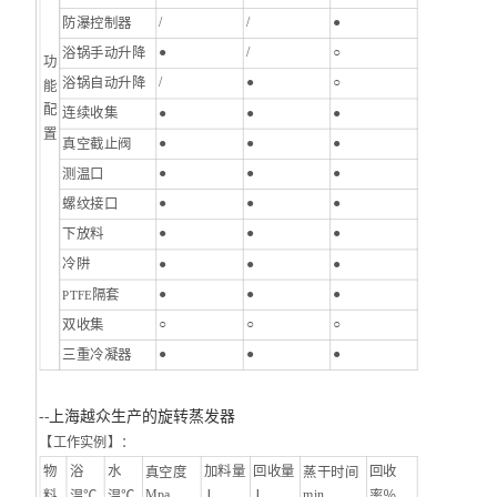
/
/
●
防瀑控制器
●
/
○
浴锅手动升降
功
/
●
○
浴锅自动升降
能
配
●
●
●
连续收集
置
●
●
●
真空截止阀
●
●
●
测温口
●
●
●
螺纹接口
●
●
●
下放料
●
●
●
冷阱
●
●
●
隔套
PTFE
○
○
○
双收集
●
●
●
三重冷凝器
--
上海越众生产的旋转蒸发器
【工作实例】：
物
浴
水
加料量
回收量
回收
真空度
蒸干时间
Mpa
min
料
温℃
温℃
Ｌ
Ｌ
率％