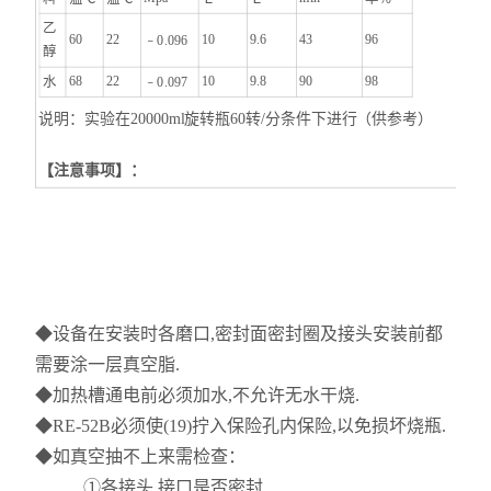
乙
60
22
10
9.6
43
96
﹣0.096
醇
68
22
10
9.8
90
98
水
﹣0.097
说明：实验在20000ml旋转瓶60转/分条件下进行（供参考）
【注意事项】：
◆设备在安装时各磨口,密封面密封圈及接头安装前都
需要涂一层真空脂.
◆加热槽通电前必须加水,不允许无水干烧.
◆RE-52B必须使(19)拧入保险孔内保险,以免损坏烧瓶.
◆如真空抽不上来需检查：
①各接头,接口是否密封