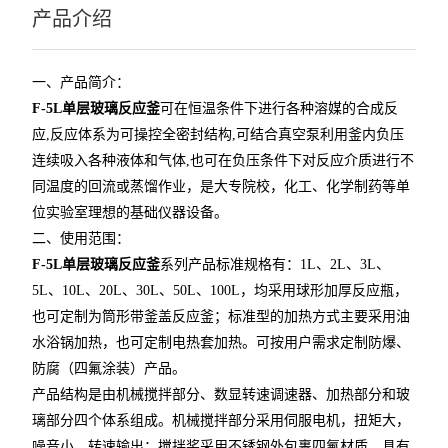
产品介绍
一、产品简介：
F-5L
单层玻璃反应釜
可在恒温条件下进行各种溶媒的合成反
应,反应体系为可操控全密封结构,可结合真空泵利用釜内负压
连续吸入各种液体和气体,也可在负压条件下对反应介质进行不
同温度的回流或蒸馏作业，是大专院校，化工、化学制药等单
位实验室理想的基础仪器设备。
二、使用范围：
F-5L
单层玻璃反应釜
系列产品标准规格有：1L、2L、3L、
5L、10L、20L、30L、50L、100L，均采用球形加厚反应瓶，
也可定制为筒形带釜盖反应釜；标准型的加热方式主要采用油
水浴锅加热，也可定制电热套加热。可按用户需求定制防爆、
防腐（四氟涂装）产品。
产品结构是由机械搅拌部分、数显转速调速器、加热部分和玻
璃部分四个体系组成。机械搅拌部分采用伺服电机，扭矩大，
噪音小，转速输出；搅拌桨采用不锈钢外包裹四氟材质，具有