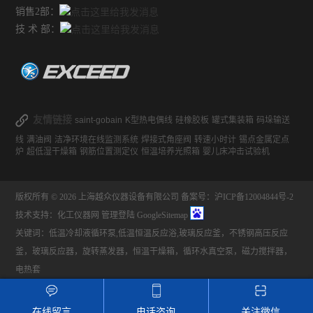
销售2部：
技 术 部：
友情链接
saint-gobain
K型热电偶线
硅橡胶板
罐式集装箱
码垛输送
线
满油阀
洁净环境在线监测系统
焊接式角座阀
转速小时计
锡点金属定点
炉
超低湿干燥箱
钢筋位置测定仪
恒温培养光照箱
婴儿床冲击试验机
版权所有 © 2026 上海越众仪器设备有限公司
备案号：沪ICP备12004844号-2
技术支持：
化工仪器网
管理登陆
GoogleSitemap
关键词：低温冷却液循环泵,低温恒温反应浴,玻璃反应釜，不锈钢高压反应
釜，玻璃反应器，旋转蒸发器，恒温干燥箱，循环水真空泵，磁力搅拌器，
电热套
在线留言
电话咨询
关注微信