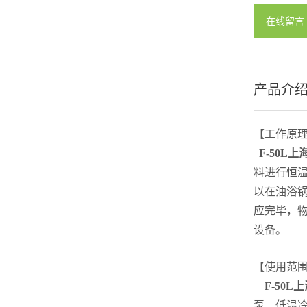
在线留言
产品介
【工作原
F-50L
上
料进行恒
以在油浴
应完毕，
设备。
【使用范
F-50L
上
泵、低温