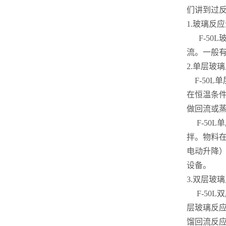
们讲到过
1.玻璃反
F-50
流。一般
2.单层玻
F-50L
在恒温条件
做回流或蒸
F-50
拌。物料
电动升降）
设备。
3.双层玻
F-50L
层玻璃反
馏回流反