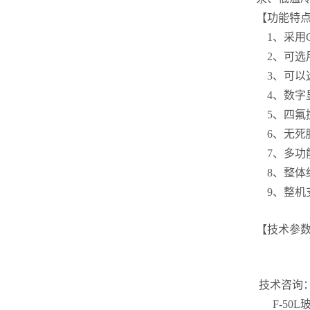
【功能特
1、采用G
2、可选用
3、可以选
4、数字
5、四氟
6、无死
7、多功
8、整体
9、整机支
【技术参
技术咨询
F-50