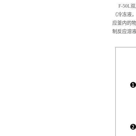
F-50L
（冷冻液
应釜内的
制反应溶