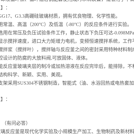
点】：
G17、G3.3高硼硅玻璃材质，拥有优良物理、化学性能。
常温、高温（200°C）及低温（-80°C）的反应条件进行实验。
用在常压及负压试验条件工作，静止状态下负压可达-0.098MP
显示搅拌速度，进口大力矩增力电机，变频恒速搅拌系统，工作
搅拌浆（搅拌叶），搅拌轴与反应釜之间的密封采用特种材料制
腔设计的防腐的大放料阀,可放固体、液体。
能反应釜玻璃夹层的制冷或加热溶液在反应完毕后，能排除，不
结构科学、新颖、实用、美观。
架采用SUS304不锈钢制造，智能式（油、水浴回热或电热套
数】：
：（有问必答）
L玻璃反应釜是现代化学实验及小规模生产加工、生物制药及新材