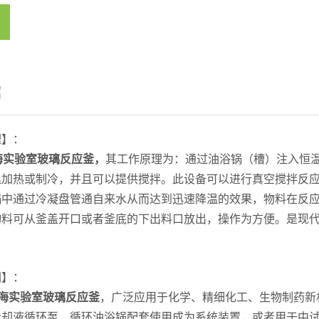
绍
理】：
海实验室玻璃反应釜
，
其工作原理为：通过油浴锅（槽）注入恒
温加热或制冷，并且可以提供搅拌。此设备可以进行真空搅拌反
锅中通过冷凝盘管通自来水从而达到迅速降温的效果，物料在反
物料可从釜盖开口或者釜底的下出料口放出，操作为方便。是现
围】：
海实验室玻璃反应釜
，广泛应用于化学、精细化工、生物制药新
冷却液循环泵、循环油浴锅配套使用成为系统装置，或者用于中