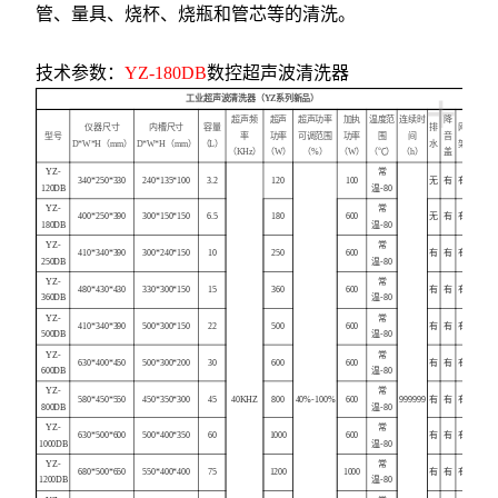
管、量具、烧杯、烧瓶和管芯等的清洗。
技术参数：
YZ-180DB
数控超声波清洗器
+
工业超声波清洗器（YZ系列新品）
超声频
超声
超声功率
加执
温度范
连续时
降
仪器尺寸
内槽尺寸
容量
排
网
型号
率
功率
可调范围
功率
围
间
音
D*W*H（mm）
D*W*H（mm）
（L）
水
架
（KHz）
（W）
（%）
（W）
（℃）
（h）
盖
YZ-
常
340*250*330
240*135*100
3.2
120
100
无
有
有
120DB
温-80
YZ-
常
400*250*390
300*150*150
6.5
180
600
无
有
有
180DB
温-80
YZ-
常
410*340*390
300*240*150
10
250
600
有
有
有
250DB
温-80
YZ-
常
480*430*430
330*300*150
15
360
600
有
有
有
360DB
温-80
YZ-
常
410*340*390
500*300*150
22
500
600
有
有
有
500DB
温-80
YZ-
常
630*400*450
500*300*200
30
600
600
有
有
有
600DB
温-80
YZ-
常
580*450*550
450*350*300
45
40KHZ
800
40%-100%
600
999999
有
有
有
800DB
温-80
YZ-
常
630*500*600
500*400*350
60
1000
600
有
有
有
1000DB
温-80
YZ-
常
680*500*650
550*400*400
75
1200
1000
有
有
有
1200DB
温-80