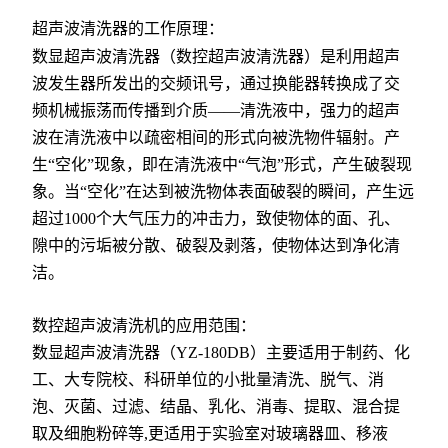
超声波清洗器的工作原理：
数显超声波清洗器
（数控超声波清洗器）是利用超声
波发生器所发出的交频讯号，通过换能器转换成了交
频机械振荡而传播到介质——清洗液中，强力的超声
波在清洗液中以疏密相间的形式向被洗物件辐射。产
生“空化”现象，即在清洗液中“气泡”形式，产生破裂现
象。当“空化”在达到被洗物体表面破裂的瞬间，产生远
超过1000个大气压力的冲击力，致使物体的面、孔、
隙中的污垢被分散、破裂及剥落，使物体达到净化清
洁。
数控超声波清洗机的应用范围：
数显超声波清洗器（YZ-180DB）主要适用于制药、化
工、大专院校、科研单位的小批量清洗、脱气、消
泡、灭菌、过滤、结晶、乳化、消毒、提取、混合提
取及细胞粉碎等,更适用于实验室对玻璃器皿、移液