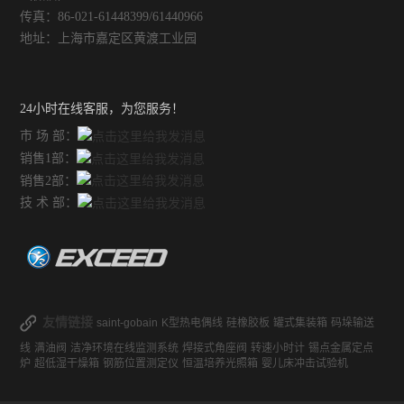
传真：86-021-61448399/61440966
不锈钢常压反应釜
地址：上海市嘉定区黄渡工业园
24小时在线客服，为您服务！
市 场 部：
销售1部：
销售2部：
技 术 部：
友情链接
saint-gobain
K型热电偶线
硅橡胶板
罐式集装箱
码垛输送
线
满油阀
洁净环境在线监测系统
焊接式角座阀
转速小时计
锡点金属定点
炉
超低湿干燥箱
钢筋位置测定仪
恒温培养光照箱
婴儿床冲击试验机