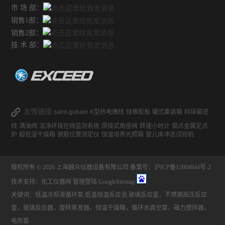
市 场 部：
销售1部：
销售2部：
技 术 部：
友情链接
saint-gobain
K型热电偶线
硅橡胶板
罐式集装箱
码垛输送
线
满油阀
洁净环境在线监测系统
焊接式角座阀
转速小时计
锡点金属定点
炉
超低湿干燥箱
钢筋位置测定仪
恒温培养光照箱
婴儿床冲击试验机
版权所有 © 2026 上海越众仪器设备有限公司
备案号：沪ICP备12004844号-2
技术支持：
化工仪器网
管理登陆
GoogleSitemap
关键词：低温冷却液循环泵,低温恒温反应浴,玻璃反应釜，不锈钢高压反应
釜，玻璃反应器，旋转蒸发器，恒温干燥箱，循环水真空泵，磁力搅拌器，
电热套