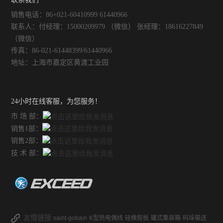
销售电话：86+021-60410999 61440966
联系人：付经理：15000209979 （微信） 张经理：18616227849
（微信）
传真：86-021-61448399/61440966
地址：上海市嘉定区黄渡工业园
24小时在线客服，为您服务！
市 场 部：
销售1部：
销售2部：
技 术 部：
友情链接
saint-gobain
K型热电偶线
硅橡胶板
罐式集装箱
码垛输送