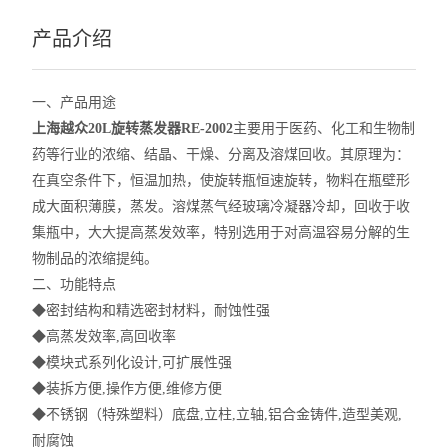
产品介绍
一、产品用途
上海越众20L旋转蒸发器
RE-2002
主要用于医药、化工和生物制
药等行业的浓缩、结晶、干燥、分离及溶煤回收。其原理为：
在真空条件下，恒温加热，使旋转瓶恒速旋转，物料在瓶壁形
成大面积薄膜，蒸发。溶煤蒸气经玻璃冷凝器冷却，回收于收
集瓶中，大大提高蒸发效率，特别选用于对高温容易分解的生
物制品的浓缩提纯。
二、功能特点
◆密封结构和精选密封材料，耐蚀性强
◆高蒸发效率,高回收率
◆模块式系列化设计,可扩展性强
◆装拆方便,操作方便,维修方便
◆不锈钢（特殊塑料）底盘,立柱,立轴,铝合金铸件,造型美观,
耐腐蚀