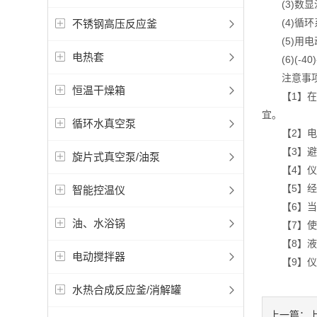
(3)数显
(4)循环
不锈钢高压反应釜
(5)用电
电热套
(6)(-4
注意事
恒温干燥箱
【1】在使
宜。
循环水真空泵
【2】电源：
【3】避免
旋片式真空泵/油泵
【4】仪器
【5】经常
智能控温仪
【6】当低
油、水浴锅
【7】使用
【8】液体
电动搅拌器
【9】仪器
水热合成反应釜/消解罐
上一篇：