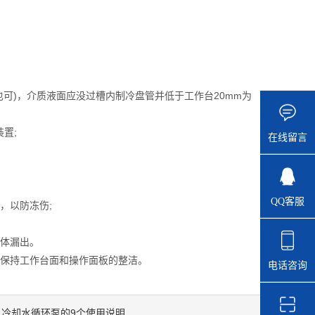
。
)，介质液面应没过槽内制冷盘管并低于工作台20mm为
置;
在线留言
QQ客服
，以防冻伤;
体漏出。
保持工作台面和操作面板的整洁。
电话咨询
冷却水循环泵的9个使用说明
：