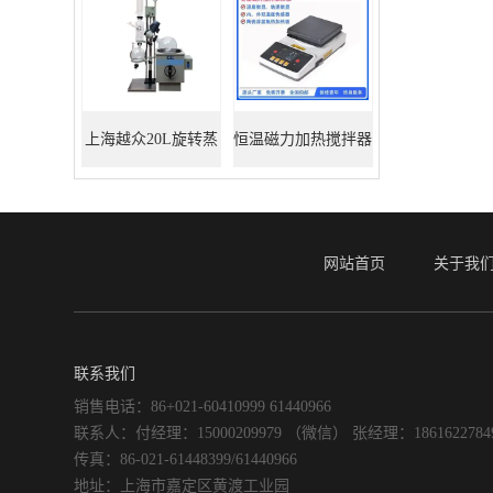
上海越众20L旋转蒸
恒温磁力加热搅拌器
发器
网站首页
关于我
联系我们
销售电话：86+021-60410999 61440966
联系人：付经理：15000209979 （微信） 张经理：186162278
传真：86-021-61448399/61440966
地址：上海市嘉定区黄渡工业园