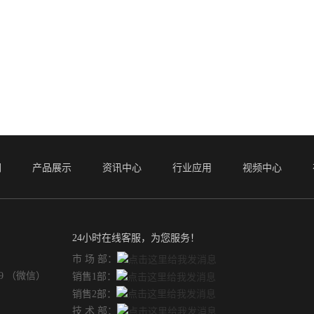
们
产品展示
资讯中心
行业应用
视频中心
24小时在线客服，为您服务！
市 场 部：
49 （微信）
销售1部：
销售2部：
技 术 部：