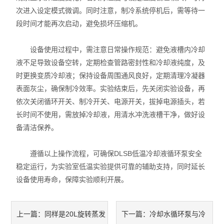
次进入设定模式微调。同时注意，制冷系统停机后，需等待一
段时间才能再次启动，避免损坏压缩机。
设备使用过程中，需注意日常操作规范：避免液槽内冷却
液不足导致设备空转，定期检查管路密封性和冷却液纯度，及
时更换变质冷却液；保持设备周围通风良好，定期清理冷凝器
表面灰尘，确保制冷效率。实验结束后，先关闭实验设备，再
依次关闭循环开关、制冷开关、电源开关，拔掉电源插头，若
长时间不使用，需放掉冷却液，用清水冲洗液槽干净，做好设
备清洁保养。
遵循以上操作流程，可确保DLSB低温冷却液循环泵安全
稳定运行，为实验室低温实验提供可靠的辅助支持，同时延长
设备使用寿命，保障实验顺利开展。
同样是20L旋转蒸发
冷却水循环泵与冷
上一篇：
下一篇：