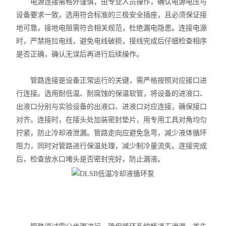
电源连接需格外谨慎，由专业人员操作，确认电源电压与
智能控温仪
设备要求一致，选用符合标准的三极安全插座，且必须保证接
地可靠，接地电阻需符合相关规范，杜绝漏电隐患。连接电源
油、水浴锅
时，严禁拖拉电线，避免电线破损，接线完成后仔细检查相序
电动搅拌器
是否正确，确认无误后再进行后续操作。
水热合成反应釜/消解罐
管路连接是设备正常运行的关键，需严格按照对应接口进
行连接。选用耐低温、耐腐蚀的保温软管，将设备的进液口、
电加热板
出液口分别与实验设备的出液口、进液口对应连接，确保接口
对齐。连接时，在接头处加装密封垫片，用专用工具对角均匀
超声波清洗器
拧紧，防止冷却液泄漏。管路走向应避免急弯，减少液体循环
阻力，同时对管路进行保温处理，减少制冷量流失。连接完成
紫外分析仪
后，检查放水口堵头是否密封完好，防止漏液。
微波化学反应器
玻璃仪器烘干器
药物透皮实验仪