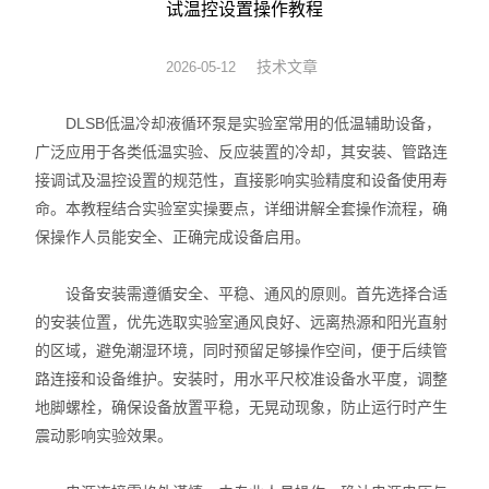
试温控设置操作教程
旋转蒸发器
技术文章
2026-05-12
低温冷却液循环泵
DLSB低温冷却液循环泵是实验室常用的低温辅助设备，
低温反应浴槽
广泛应用于各类低温实验、反应装置的冷却，其安装、管路连
接调试及温控设置的规范性，直接影响实验精度和设备使用寿
高低温循环一体机
命。本教程结合实验室实操要点，详细讲解全套操作流程，确
保操作人员能安全、正确完成设备启用。
不锈钢高压反应釜
设备安装需遵循安全、平稳、通风的原则。首先选择合适
电热套
的安装位置，优先选取实验室通风良好、远离热源和阳光直射
恒温干燥箱
的区域，避免潮湿环境，同时预留足够操作空间，便于后续管
路连接和设备维护。安装时，用水平尺校准设备水平度，调整
循环水真空泵
地脚螺栓，确保设备放置平稳，无晃动现象，防止运行时产生
震动影响实验效果。
旋片式真空泵/油泵