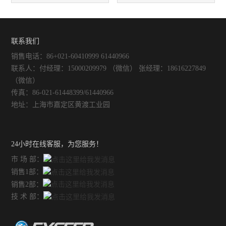
器，为什么你的蒸馏效率总是
却水箱配套使用：高效循环冷
不如别人？
却系统搭建完整指南
联系我们
销售电话：86+021-60410999 61440966
联系人：付经理：15000209979 （微信） 张经理：18616227849
（微信）
传真：86-021-61448399/61440966
地址：上海市嘉定区黄渡工业园
24小时在线客服，为您服务！
市 场 部：
销售1部：
销售2部：
技 术 部：