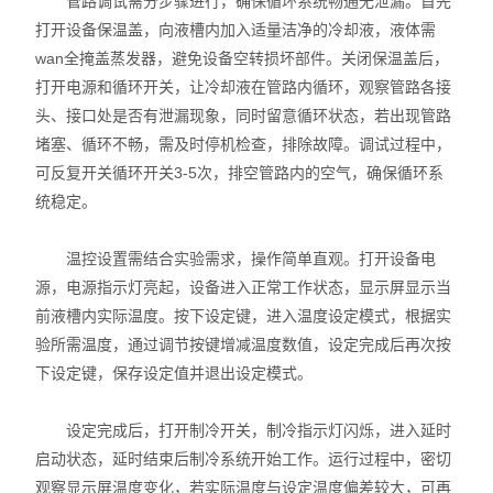
管路调试需分步骤进行，确保循环系统畅通无泄漏。首先
打开设备保温盖，向液槽内加入适量洁净的冷却液，液体需
不锈钢常压反应釜
wan全掩盖蒸发器，避免设备空转损坏部件。关闭保温盖后，
打开电源和循环开关，让冷却液在管路内循环，观察管路各接
头、接口处是否有泄漏现象，同时留意循环状态，若出现管路
堵塞、循环不畅，需及时停机检查，排除故障。调试过程中，
可反复开关循环开关3-5次，排空管路内的空气，确保循环系
统稳定。
温控设置需结合实验需求，操作简单直观。打开设备电
源，电源指示灯亮起，设备进入正常工作状态，显示屏显示当
前液槽内实际温度。按下设定键，进入温度设定模式，根据实
验所需温度，通过调节按键增减温度数值，设定完成后再次按
下设定键，保存设定值并退出设定模式。
设定完成后，打开制冷开关，制冷指示灯闪烁，进入延时
启动状态，延时结束后制冷系统开始工作。运行过程中，密切
观察显示屏温度变化，若实际温度与设定温度偏差较大，可再