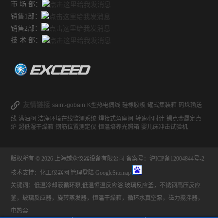
市 场 部：
销售1部：
销售2部：
技 术 部：
友情链接
saint-gobain
K型热电偶线
硅橡胶板
罐式集装箱
码垛输送
线
满油阀
洁净环境在线监测系统
焊接式角座阀
转速小时计
锡点金属定点
炉
超低湿干燥箱
钢筋位置测定仪
恒温培养光照箱
婴儿床冲击试验机
版权所有 © 2026 上海越众仪器设备有限公司
备案号：沪ICP备12004844号-2
技术支持：
化工仪器网
管理登陆
GoogleSitemap
关键词：低温冷却液循环泵,低温恒温反应浴,玻璃反应釜，不锈钢高压反应
釜，玻璃反应器，旋转蒸发器，恒温干燥箱，循环水真空泵，磁力搅拌器，
电热套