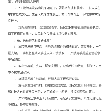
压”。必要时应派人护送。
智能控温仪
3、20L旋转蒸发器由汽车运送时，要防止颠波和震动，一般应放在
油、水浴锅
车的前部软垫上，或由人抱住放在腿上，亦可背在背上，不得放在车箱
底柜上。
电动搅拌器
4、短距离搬站时，仪器要竖着拿，使仪器保持垂直轴的铅垂状态，
切不可横扛在肩上，以免碰伤仪器或损坏仪器的轴系。
水热合成反应釜/消解罐
开箱，装箱和关箱也要注意：
1、旋转蒸发器打开后，先熟悉各部件的相应位置，取仪器时，一手
电加热板
握支架，一手托基坐或双手握支架，慢慢取出，严禁用手提望远镜或水
平轴部位。
超声波清洗器
2、取出仪器前，先将三脚架安置好，取出后立即放在三脚架上，用
紫外分析仪
中心螺旋固定好。
3、旋转蒸发器在装箱前，观测人员不得离开仪器。
微波化学反应器
4、旋转蒸发器装箱时，应根据仪器类型，固定或松开制动螺旋，各
部件按各自位置放妥当后，方可轻轻合上箱盖，并扣紧两旁的搭钩。
玻璃仪器烘干器
5、关箱时要注意检查工具及附件，看是否安放稳当，以免运输过程
中窜动，碰坏仪器部件。
药物透皮实验仪