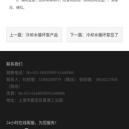
6、箱和盖罩，感到有障碍时，应查明原因，排除后再加盖。严禁硬
压、硬扣。
不锈钢常压反应釜
冷却水循环泵产品
冷却水循环泵您了
上一篇：
下一篇：
使用方法和使用注意事项
解多少呢？
联系我们
销售电话：86+021-60410999 61440966
联系人：付经理：15000209979 （微信） 张经理：18616227849
（微信）
传真：86-021-61448399/61440966
地址：上海市嘉定区黄渡工业园
24小时在线客服，为您服务！