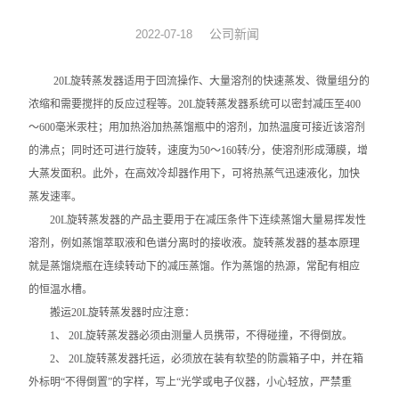
旋转蒸发器
公司新闻
2022-07-18
低温冷却液循环泵
20L旋转蒸发器适用于回流操作、大量溶剂的快速蒸发、微量组分的
浓缩和需要搅拌的反应过程等。20L旋转蒸发器系统可以密封减压至400
低温反应浴槽
～600毫米汞柱；用加热浴加热蒸馏瓶中的溶剂，加热温度可接近该溶剂
的沸点；同时还可进行旋转，速度为50～160转/分，使溶剂形成薄膜，增
高低温循环一体机
大蒸发面积。此外，在高效冷却器作用下，可将热蒸气迅速液化，加快
蒸发速率。
不锈钢高压反应釜
20L旋转蒸发器的产品主要用于在减压条件下连续蒸馏大量易挥发性
电热套
溶剂，例如蒸馏萃取液和色谱分离时的接收液。旋转蒸发器的基本原理
就是蒸馏烧瓶在连续转动下的减压蒸馏。作为蒸馏的热源，常配有相应
恒温干燥箱
的恒温水槽。
搬运20L旋转蒸发器时应注意：
循环水真空泵
1、 20L旋转蒸发器必须由测量人员携带，不得碰撞，不得倒放。
2、 20L旋转蒸发器托运，必须放在装有软垫的防震箱子中，并在箱
旋片式真空泵/油泵
外标明“不得倒置”的字样，写上“光学或电子仪器，小心轻放，严禁重