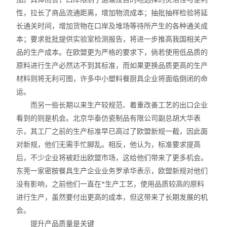
性，拉长了商品流通距离，增加物流成本；抽批抽样检验将延
不锈钢常压反应釜
长通关时间，增加货物在口岸及堆场等待所产生的各种通关成
本；要求批批提供实验室检测报告，将进一步推高我国相关产
品的生产成本。在欧盟更为严格的要求下，倘若使用低品质的
原料进行生产必然达不到其标准，而如果更换品质更高的生产
材料则将无利可图，许多中小塑料餐厨具企业将面临倒闭的命
运。
而另一些长期以来生产较规范、着重改善工艺的出口企业
看到的则是机会。北京华泰仿瓷制品有限公司副总胡大华表
示，其工厂之前的生产标准早已高过了欧盟新规一截，因此面
对新规，他们无需手忙脚乱。相反，他认为，标准要求提高
后，不少企业将被赶出欧盟市场，这给他们带来了更多机会。
东莞一家密胺餐具生产企业业务罗承华表示，欧盟新规对他们
没有影响，之前他们一直在*生产工艺，使用品质较高的原料
进行生产，虽然要付出更高的成本，但这带来了长期发展的机
会。
提升产品质量是关键