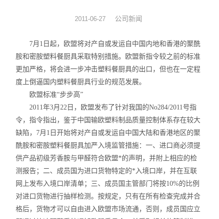
旋转蒸发器
公司新闻
2011-06-27
低温冷却液循环泵
7月1日起，欧盟将对产自或发运自中国内地和香港的聚酰
胺和密胺塑料餐厨具采取特别措施。欧盟新指令较之前的标准
低温反应浴槽
更加严格，将会进一步冲击塑料餐厨具的出口，但也在一定程
度上倒逼国内塑料餐厨具行业的规范发展。
高低温循环一体机
欧盟标准“步步高”
2011年3月22日，欧盟发布了针对我国的No284/2011号指
不锈钢高压反应釜
令，指令指出，鉴于中国输欧塑料制品质量控制体系存在较大
电热套
缺陷，7月1日开始将对产自或发运自中国大陆和香港地区的聚
酰胺和密胺塑料餐厨具加严入境监管措施：一、进口商必须提
恒温干燥箱
供产品初级芳香胺与甲醛符合欧盟*的声明，并附上相应的检
测报告；二、成员国为进口货物特定的*入境口岸，并在互联
循环水真空泵
网上发布入境口岸清单；三、成员国主管部门将按10%的比例
对进口货物进行抽样检测。按规定，只有在所有检查完成并合
旋片式真空泵/油泵
格后，货物才可以自由进入欧盟市场流通，否则，成员国应立