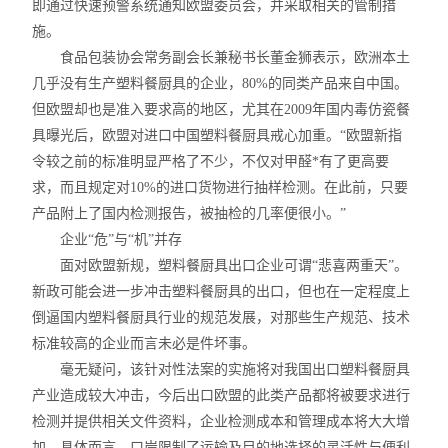
即通过快速预警系统通知欧盟委员会，并采取相关的管制措
智能控温仪
施。
食品包装协会常务副会长兼秘书长董金狮表示，欧洲本土
油、水浴锅
几乎没有生产塑料餐厨具的企业，80%的同类产品来自中国。
电动搅拌器
但欧盟却也是准入要求高的地区，尤其在2009年国内毒仿瓷餐
具曝光后，欧盟对进口中国塑料餐厨具戒心加重。“欧盟新指
水热合成反应釜/消解罐
令较之前的标准明显严格了不少，不仅对甲醛*有了更高要
求，而且规定对10%的进口货物进行抽样检测。在此前，只要
电加热板
产品附上了国内检测报告，被抽检的几率便很小。”
企业“危”与“机”并存
超声波清洗器
面对欧盟新规，塑料餐厨具出口企业可谓“悲喜两重天”。
新政可能会进一步冲击塑料餐厨具的出口，但也在一定程度上
紫外分析仪
倒逼国内塑料餐厨具行业的规范发展，对那些生产规范、技术
微波化学反应器
标准较高的企业而言未必是件坏事。
毫无疑问，该针对性法案的实施将对我国出口塑料餐厨具
玻璃仪器烘干器
产业造成较大冲击，今后出口欧盟的此类产品都将被要求进行
检测并提供相关文件资料，企业检测成本和管理成本将大大增
药物透皮实验仪
加。具体而言，口岸限制了运输及目的地选择的灵活性与便利