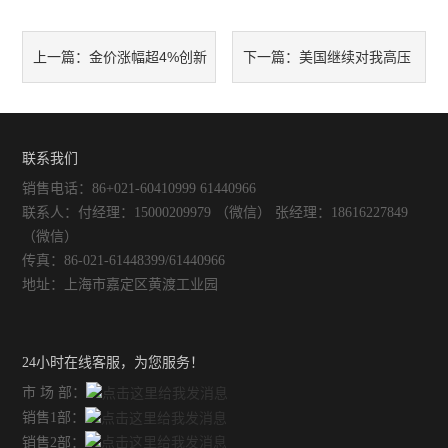
金价涨幅超4%创新
美国继续对我高压
上一篇：
下一篇：
高
钢瓶实施双反调查
联系我们
销售电话：86+021-60410999 61440966
联系人：付经理：15000209979 （微信） 张经理：18616227849
（微信）
传真：86-021-61448399/61440966
地址：上海市嘉定区黄渡工业园
24小时在线客服，为您服务！
市 场 部：
销售1部：
销售2部：