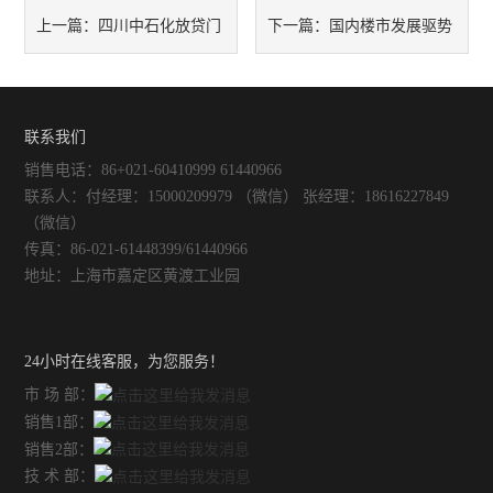
智能控温仪
四川中石化放贷门
国内楼市发展驱势
上一篇：
下一篇：
油、水浴锅
新证据曝光事件
电动搅拌器
联系我们
水热合成反应釜/消解罐
销售电话：86+021-60410999 61440966
联系人：付经理：15000209979 （微信） 张经理：18616227849
电加热板
（微信）
传真：86-021-61448399/61440966
超声波清洗器
地址：上海市嘉定区黄渡工业园
紫外分析仪
24小时在线客服，为您服务！
微波化学反应器
市 场 部：
销售1部：
玻璃仪器烘干器
销售2部：
技 术 部：
药物透皮实验仪