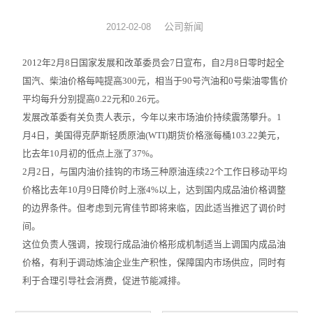
旋转蒸发器
公司新闻
2012-02-08
低温冷却液循环泵
2012年2月8日国家发展和改革委员会7日宣布，自2月8日零时起全
国汽、柴油价格每吨提高300元，相当于90号汽油和0号柴油零售价
低温反应浴槽
平均每升分别提高0.22元和0.26元。
发展改革委有关负责人表示，今年以来市场油价持续震荡攀升。1
高低温循环一体机
月4日，美国得克萨斯轻质原油(WTI)期货价格涨每桶103.22美元，
比去年10月初的低点上涨了37%。
不锈钢高压反应釜
2月2日，与国内油价挂钩的市场三种原油连续22个工作日移动平均
电热套
价格比去年10月9日降价时上涨4%以上，达到国内成品油价格调整
的边界条件。但考虑到元宵佳节即将来临，因此适当推迟了调价时
恒温干燥箱
间。
这位负责人强调，按现行成品油价格形成机制适当上调国内成品油
循环水真空泵
价格，有利于调动炼油企业生产积性，保障国内市场供应，同时有
利于合理引导社会消费，促进节能减排。
旋片式真空泵/油泵