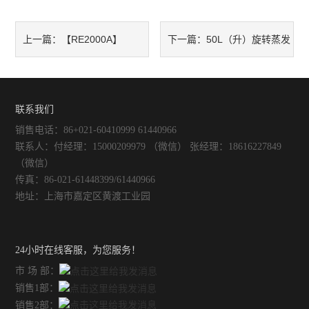
【RE2000A】
50L（升）旋转蒸发
上一篇：
下一篇：
2L（升）旋转蒸发器生产厂家-
器（上海厂家）---上海越众
--上海越众
联系我们
销售电话：86+021-60410999 61440966
联系人：付经理：15000209979 （微信） 张经理：18616227849
（微信）
传真：86-021-61448399/61440966
地址：上海市嘉定区黄渡工业园
24小时在线客服，为您服务！
市 场 部：
销售1部：
销售2部：