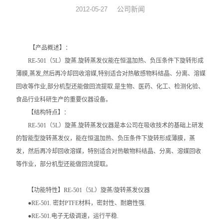
公司新闻
2012-05-27
旋转蒸发器
低温冷却液循环泵
【产品概述】：
RE-501（5L）旋蒸.旋转蒸发仪能在恒温加热、负压条件下旋转形成
低温反应浴槽
薄膜,蒸发,然后再冷却回收溶媒,特别适合对热敏感物料结晶、分离、溶媒
回收等作业,部分机型还能做回流提取.是生物、医药、化工、检测化验、
高低温循环一体机
食品行业科研生产的重要仪器设备。
不锈钢高压反应釜
【结构特点】：
RE-501（5L）旋蒸.旋转蒸发仪器是本公司在吸收技术的基础上研发
电热套
的智能型旋转蒸发仪，能在恒温加热、负压条件下旋转形成薄膜，蒸
发，然后再冷却回收溶媒，特别适合对热敏物料结晶、分离、溶媒回收
恒温干燥箱
等作业，部分机型还能做回流提取。
循环水真空泵
【功能特性】RE-501（5L）旋蒸/旋转蒸发仪器
●RE-501. 密封PTFE材料，密封性、耐磨性强.
旋片式真空泵/油泵
●RE-501.电子无级调速，运行平稳.