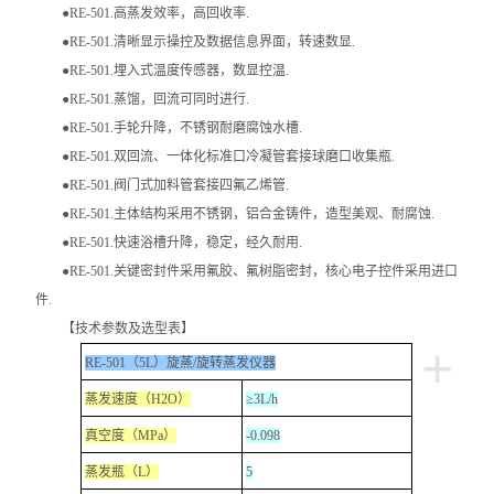
智能控温仪
●RE-501.高蒸发效率，高回收率.
●RE-501.清晰显示操控及数据信息界面，转速数显.
油、水浴锅
●RE-501.埋入式温度传感器，数显控温.
●RE-501.蒸馏，回流可同时进行.
电动搅拌器
●RE-501.手轮升降，不锈钢耐磨腐蚀水槽.
●RE-501.双回流、一体化标准口冷凝管套接球磨口收集瓶.
水热合成反应釜/消解罐
●RE-501.阀门式加料管套接四氟乙烯管.
●RE-501.主体结构采用不锈钢，铝合金铸件，造型美观、耐腐蚀.
电加热板
●RE-501.快速浴槽升降，稳定，经久耐用.
超声波清洗器
●RE-501.关键密封件采用氟胶、氟树脂密封，核心电子控件采用进口
件.
紫外分析仪
【技术参数及选型表】
+
RE-501（5L）旋蒸/旋转蒸发仪器
微波化学反应器
蒸发速度（H2O）
≥3L/h
玻璃仪器烘干器
真空度（MPa）
-0.098
蒸发瓶（L）
5
药物透皮实验仪