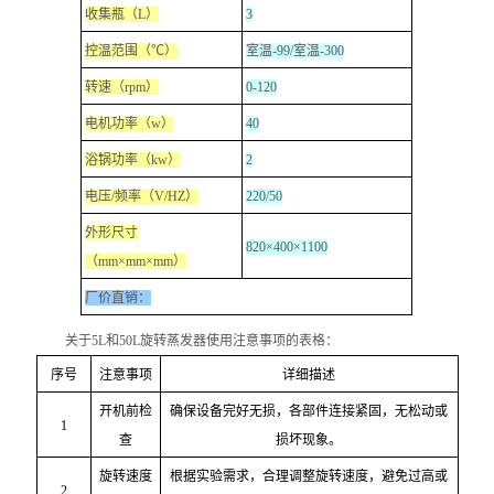
收集瓶（L）
3
不锈钢常压反应釜
控温范围（℃）
室温-99/室温-300
转速（rpm）
0-120
电机功率（w）
40
浴锅功率（kw）
2
电压/频率（V/HZ）
220/50
外形尺寸
820×400×1100
（mm×mm×mm）
厂价直销：
关于5L和50L旋转蒸发器使用注意事项的表格：
序号
注意事项
详细描述
开机前检
确保设备完好无损，各部件连接紧固，无松动或
1
查
损坏现象。
旋转速度
根据实验需求，合理调整旋转速度，避免过高或
2