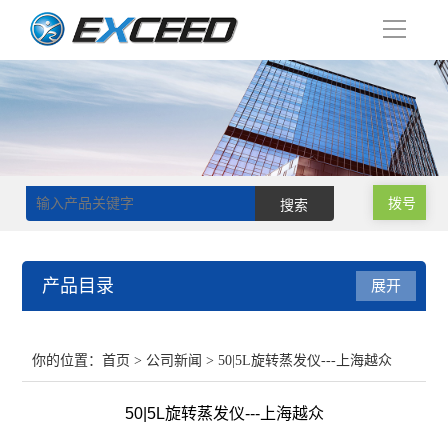
导
航
拨号
产品目录
展开
磁力搅拌器
你的位置：
首页
>
公司新闻
> 50|5L旋转蒸发仪---上海越众
双层玻璃反应釜
50|5L旋转蒸发仪---上海越众
单层玻璃反应釜