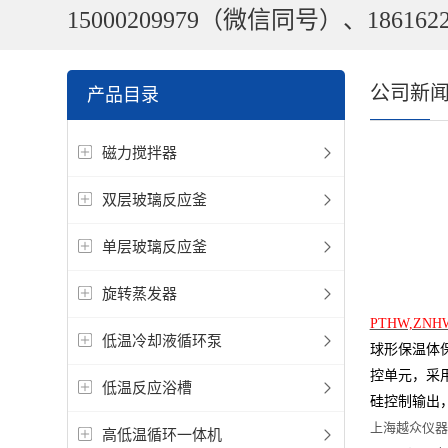
15000209979（微信同号）、1861622
公司新
产品目录
磁力搅拌器
双层玻璃反应釜
单层玻璃反应釜
旋转蒸发器
PTHW,ZNHW
低温冷却液循环泵
球形保温体
控单元，采
低温反应浴槽
硅控制输出
上海越众仪器
高低温循环一体机