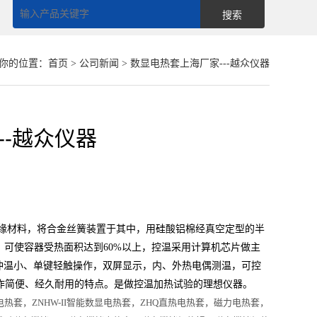
你的位置：
首页
>
公司新闻
> 数显电热套上海厂家---越众仪器
--越众仪器
缘材料，将合金丝簧装置于其中，用硅酸铝棉经真空定型的半
可使容器受热面积达到60%以上，控温采用计算机芯片做主
、冲温小、单键轻触操作，双屏显示，内、外热电偶测温，可控
、操作简便、经久耐用的特点。是做控温加热试验的理想仪器。
热套，ZNHW-II智能数显电热套，ZHQ直热电热套，磁力电热套，