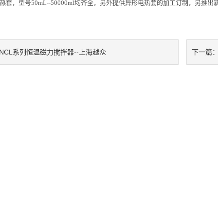
电热套，型号50mL--50000ml均齐全，另外提供异形电热套的加工订制，
ZNCL系列恒温磁力搅拌器--上海越众
下一篇