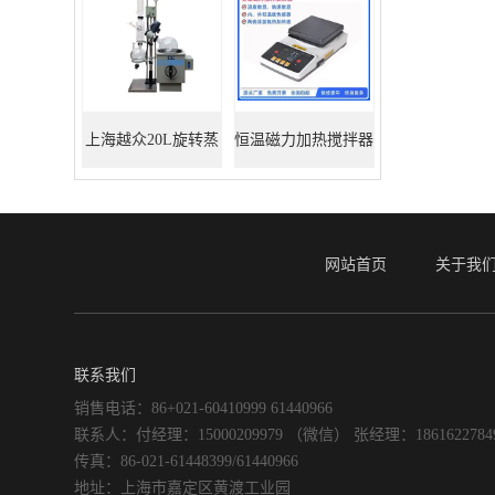
上海越众20L旋转蒸
恒温磁力加热搅拌器
发器
网站首页
关于我
联系我们
销售电话：86+021-60410999 61440966
联系人：付经理：15000209979 （微信） 张经理：186162278
传真：86-021-61448399/61440966
地址：上海市嘉定区黄渡工业园