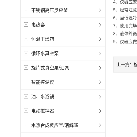
4、仪器应安
5、经常注
不锈钢高压反应釜
6、当低温
电热套
7、使用完
8、液体外
恒温干燥箱
9、仪器应
循环水真空泵
上一篇：
旋片式真空泵/油泵
智能控温仪
油、水浴锅
电动搅拌器
水热合成反应釜/消解罐