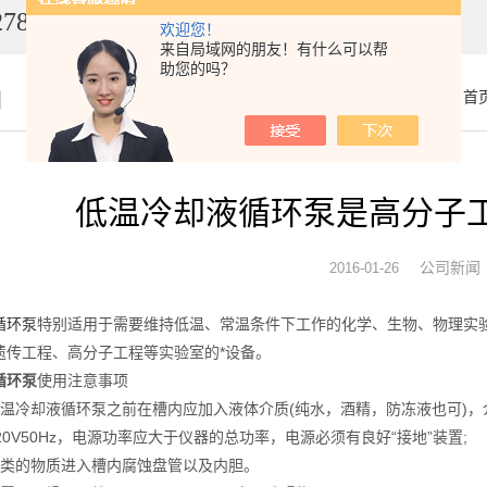
7849
欢迎您！
来自局域网的朋友！有什么可以帮
助您的吗？
闻
你的位置：
首
低温冷却液循环泵是高分子
公司新闻
2016-01-26
循环泵
特别适用于需要维持低温、常温条件下工作的化学、生物、物理实
遗传工程、高分子工程等实验室的*设备。
循环泵
使用注意事项
低温冷却液循环泵之前在槽内应加入液体介质(纯水，酒精，防冻液也可)，
20V50Hz，电源功率应大于仪器的总功率，电源必须有良好“接地”装置;
碱类的物质进入槽内腐蚀盘管以及内胆。