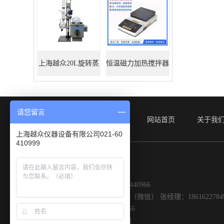
上海越众20L旋转蒸
恒温磁力加热搅拌器
发器
请您留言
网站首页
关于我
上海越众仪器设备有限公司021-60
410999
联系我们
销售电话：86+021-60410999 61440966
联系人：付经理：15000209979 （微信） 张经理：186162278
传真：86-021-61448399/61440966
地址：上海市嘉定区黄渡工业园