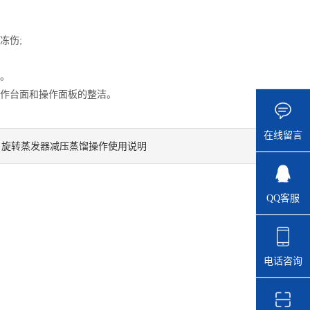
冻伤;
。
工作台面和操作面板的整洁。
在线留言
旋转蒸发器减压蒸馏操作使用说明
：
QQ客服
电话咨询