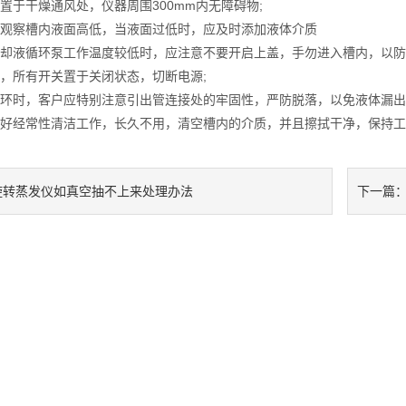
置于干燥通风处，仪器周围300mm内无障碍物;
意观察槽内液面高低，当液面过低时，应及时添加液体介质
冷却液循环泵工作温度较低时，应注意不要开启上盖，手勿进入槽内，以防
毕，所有开关置于关闭状态，切断电源;
循环时，客户应特别注意引出管连接处的牢固性，严防脱落，以免液体漏出
做好经常性清洁工作，长久不用，清空槽内的介质，并且擦拭干净，保持
旋转蒸发仪如真空抽不上来处理办法
下一篇