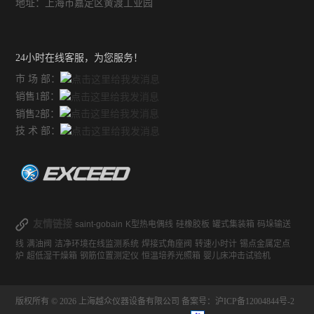
地址：上海市嘉定区黄渡工业园
24小时在线客服，为您服务！
市 场 部：
销售1部：
销售2部：
技 术 部：
友情链接
saint-gobain
K型热电偶线
硅橡胶板
罐式集装箱
码垛输送
线
满油阀
洁净环境在线监测系统
焊接式角座阀
转速小时计
锡点金属定点
炉
超低湿干燥箱
钢筋位置测定仪
恒温培养光照箱
婴儿床冲击试验机
版权所有 © 2026 上海越众仪器设备有限公司
备案号：沪ICP备12004844号-2