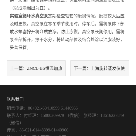
换一次油。经常调整填料压盖，保证填料室内的滴漏情况正常
（以成滴漏出为宜）。
不锈钢常压反应釜
实验室循环水真空泵
定期检查轴套的磨损情况，磨损较大后应
及时更换。真空泵在寒冬季节使用时，停车后，需将泵体下部
放水螺塞拧开将介质放净。防止冻裂。真空泵长期停用，需将
泵全部拆开，擦干水分，将转动部位及结合处涂以油脂装好，
妥善保管。
ZNCL-BS恒温加热
上海旋转蒸发仪使
上一篇：
下一篇：
磁力搅拌器建议用半合成培养
用时要先抽小真空
基
联系我们
销售电话：86+021-60410999 61440966
联系人：付经理：15000209979 （微信） 张经理：18616227849
（微信）
传真：86-021-61448399/61440966