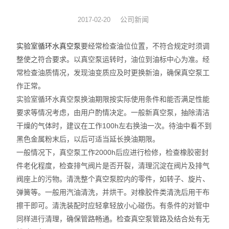
旋转蒸发器
公司新闻
2017-02-20
低温冷却液循环泵
实验室循环水真空泵
要经常检查油位位置，不符合规定时须调
整使之符合要求。以真空泵运转时，油位到油标中心为准。经
低温反应浴槽
常检查油质情况，发现油变质应及时更换新油，确保真空泵工
作正常。
高低温循环一体机
实验室循环水真空泵换油期限按实际使用条件和能否满足性能
要求等情况考虑，由用户酌情决定。一般新真空泵，抽除清洁
不锈钢高压反应釜
干燥的气体时，建议在工作100h左右换油一次。待油中看不到
电热套
黑色金属粉末后，以后可适当延长换油期限。
一般情况下，真空泵工作2000h后应进行检修，检查橡胶密封
恒温干燥箱
件老化程度，检查排气阀片是否开裂，清理沉淀在阀片及排气
阀座上的污物。清洗整个真空泵腔内的零件，如转子、旋片、
循环水真空泵
弹簧等。一般用汽油清洗，并烘干。对橡胶件类清洗后用干布
擦干即可。清洗装配时应轻拿轻放小心碰伤。有条件的对管中
旋片式真空泵/油泵
同样进行清理，确保管路畅通。检查真空泵管路及结合处有无