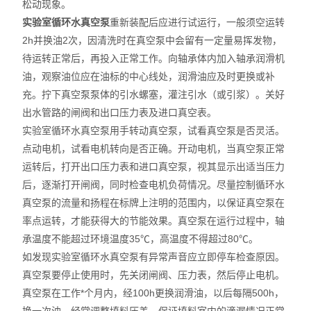
松动现象。
智能控温仪
实验室循环水真空泵
重新装配后应进行试运行，一般须空运转
2h并换油2次，因清洗时在真空泵中会留有一定量易挥发物，
油、水浴锅
待运转正常后，再投入正常工作。向轴承体内加入轴承润滑机
电动搅拌器
油，观察油位应在油标的中心线处，润滑油应及时更换或补
充。拧下真空泵泵体的引水螺塞，灌注引水（或引浆）。关好
水热合成反应釜/消解罐
出水管路的闸阀和出口压力表及进口真空表。
实验室循环水真空泵用手转动真空泵，试看真空泵是否灵活。
电加热板
点动电机，试看电机转向是否正确。开动电机，当真空泵正常
运转后，打开出口压力表和进口真空泵，视其显示出适当压力
超声波清洗器
后，逐渐打开闸阀，同时检查电机负荷情况。尽量控制循环水
真空泵的流量和扬程在标牌上注明的范围内，以保证真空泵在
紫外分析仪
率点运转，才能获得大的节能效果。真空泵在运行过程中，轴
微波化学反应器
承温度不能超过环境温度35℃，高温度不得超过80℃。
如发现实验室循环水真空泵有异常声音应立即停车检查原因。
玻璃仪器烘干器
真空泵要停止使用时，先关闭闸阀、压力表，然后停止电机。
真空泵在工作*个月内，经100h更换润滑油，以后每隔500h，
药物透皮实验仪