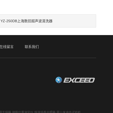
YZ-250DB上海数控超声波清洗器
：
在线留言
联系我们
湿干燥箱
钢筋位置测定仪
恒温培养光照箱
婴儿床冲击试验机