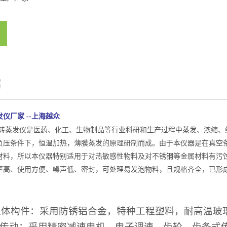
绍
发仪厂家
--上海越众
00B旋转蒸发仪是医药、化工、生物制品等行业科研和生产过程中蒸发、浓缩
负压条件下，恒温加热，薄膜蒸发的原理研制而成。由于本仪器是在真空
材料，所以本仪器特别适用于对热敏感性物料及对不锈钢等金属材料有污蚀
高、使用方便、噪声低、密封，可处理易发泡物料，且规格齐全，已形成2L
：
主体构件：采用防锈铝合金，特种工程塑料，耐高温玻
传动：采用精密减速电机、电子调速、齿轮、齿条式