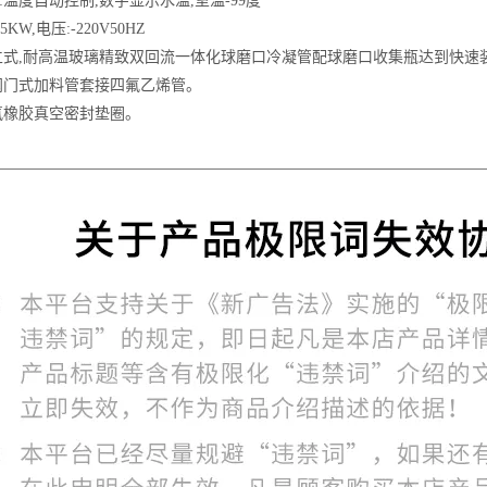
:温度自动控制,数字显示水温,室温-99度
5KW,电压:-220V50HZ
:立式,耐高温玻璃精致双回流一体化球磨口冷凝管配球磨口收集瓶达到快速
:阀门式加料管套接四氟乙烯管。
氟橡胶真空密封垫圈。