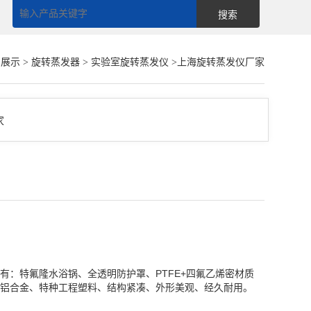
品展示
>
旋转蒸发器
>
实验室旋转蒸发仪
>上海旋转蒸发仪厂家
点有：特氟隆水浴锅、全透明防护罩、PTFE+四氟乙烯密材质
铝合金、特种工程塑料、结构紧凑、外形美观、经久耐用。