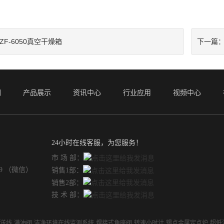
ZF-6050真空干燥箱
下一篇
们
产品展示
资讯中心
行业应用
视频中心
24小时在线客服，为您服务！
市 场 部：
49 （微信）
销售1部：
销售2部：
技 术 部：
输送线
满油阀
洁净环境在线监测系统
焊接式角座阀
转速小时计
锡点金属定点炉
超低