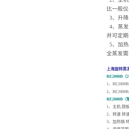
比一般仪
3、升降
4、蒸发
并可定期
5、加热
全蒸发需
上海旋转蒸
RE2000
1、RE20
2、RE20
RE2000
1、主机:跷板
2、转速:转速
3、加热锅: