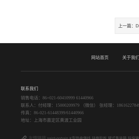
D
上一篇：
网站首页
关于我
联系我们
销售电话：86+021-60410999 61440966
联系人：付经理：15000209979 （微信） 张经理：186162278
传真：86-021-61448399/61440966
地址：上海市嘉定区黄渡工业园
友情链接
saint-gobain
K型热电偶线
硅橡胶板
罐式集装箱
码垛