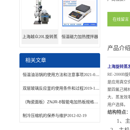
在线留言
上海越众20L旋转蒸
恒温磁力加热搅拌器
产品介
发器
相关文章
上海旋转蒸
恒温油浴锅的使用方法和注意事项
RE-20
2021-09-06
是应用真空
双层玻璃反应釜的使用条件和过程
2019-12-07
聚四氟己稀
大、蒸发效率
（陶瓷面板）ZNJR-B智能电加热板规格有哪些
2013-03-28
用户选择。
结构特点
制冷压缩机的保养与维护
2012-02-19
1、
2、主机