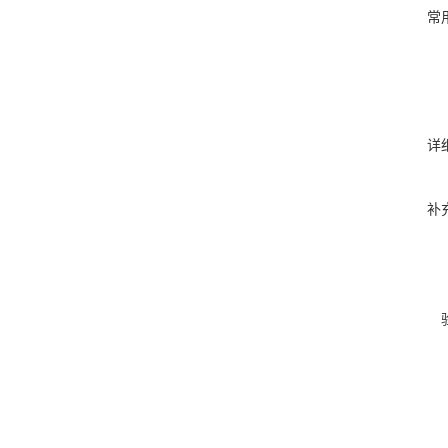
常
详
补