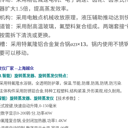
器扩大1.5倍，提高蒸发效率。
机构：采用电触点机械收放原理，液压辅助推动达到
道管：采用耐高温玻璃，氟塑料复合组成。两端套接“
按需拆下清洗或更换。
槽：采用特氟隆铝合金复合锅ø
×1
3
。锅内使用不锈
23
要可以移动。
发仪厂家
--上海越众
B（2L智能）旋转蒸发器、旋转蒸发仪特点：
00B采用特氟隆水浴锅，全透明防护罩，保温,节能,防爆,防溅,防锈,防污染.
00B主体构件采用防锈铝合金,特种工程塑料,结构紧凑,外形美观,经久耐用。
B（智能）旋转蒸发器、旋转蒸发仪
【技术参数】：
式按键,快速自动升降,0-150毫米
数字显示0-200转/分,功率40W
特氟隆复合锅,全封闭加热器,功率1.4KW