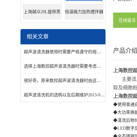
上海越众20L旋转蒸
恒温磁力加热搅拌器
在线留言
发器
相关文章
产品介
超声波清洗器使用时需要严格遵守的规则有哪些？
2020-12-2
选择上海数控超声波清洗器时需要考虑哪些因素呢？
2019-09
上海数控
主要适
很好奇，原来数控超声波清洗器时由这几个配件组成的
2019-
取及细胞
超声波清洗机的选购以及后期维护
2013-09-16
上海数控
◆使用普通
◆大功率换
◆清洗后物
◆LED数字
◆全不锈钢