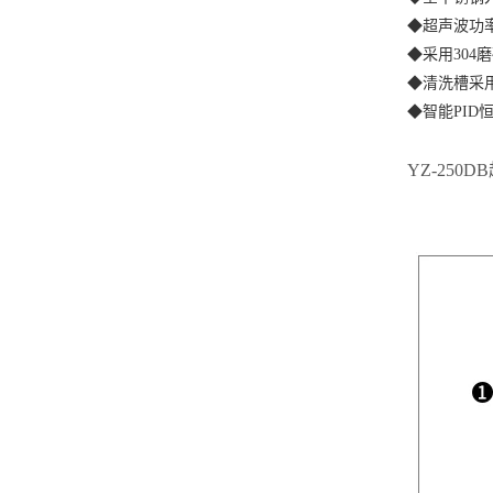
◆超声波功率
◆采用304
◆清洗槽采
◆智能PID
YZ-250