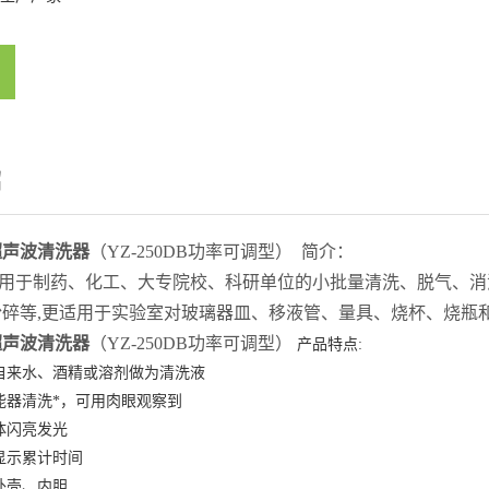
绍
5
-17
超声波清洗器
（YZ-250DB功率可调型） 简介：
用于制药、化工、大专院校、科研单位的小批量清洗、脱气、消
07-09
粉碎等,更适用于实验室对玻璃器皿、移液管、量具、烧杯、烧瓶
超声波清洗器
（YZ-250DB功率可调型）
产品特点:
自来水、酒精或溶剂做为清洗液
能器清洗*，可用肉眼观察到
体闪亮发光
显示累计时间
外壳、内胆