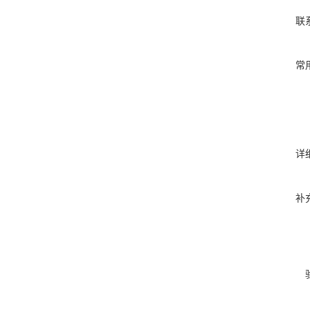
联
常
详
补