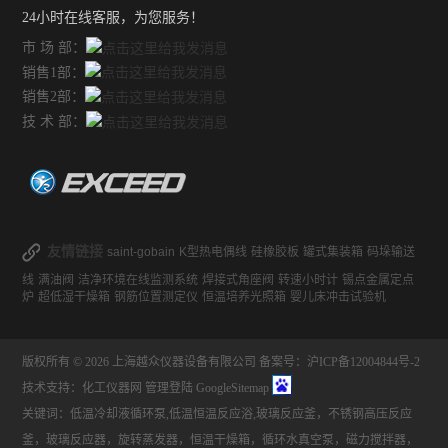
24小时在线客服，为您服务！
市 场 部：
销售1部：
销售2部：
技 术 部：
友情链接
saint-gobain
K型热电偶线
硅橡胶板
罐式集装箱
码垛输送
线
满油阀
洁净环境在线监测系统
焊接式角座阀
转速小时计
锡点金属定点
炉
超低湿干燥箱
钢筋位置测定仪
恒温培养光照箱
婴儿床冲击试验机
版权所有 © 2026 上海越众仪器设备有限公司
备案号：沪ICP备12004844号-2
技术支持：
化工仪器网
管理登陆
GoogleSitemap
关键词：低温冷却液循环泵,低温恒温反应浴,玻璃反应釜，不锈钢高压反应
釜，玻璃反应器，旋转蒸发器，恒温干燥箱，循环水真空泵，磁力搅拌器，