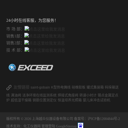
24小时在线客服，为您服务！
市 场 部：
销售1部：
销售2部：
技 术 部：
友情链接
saint-gobain
K型热电偶线
硅橡胶板
罐式集装箱
码垛输送
线
满油阀
洁净环境在线监测系统
焊接式角座阀
转速小时计
锡点金属定点
炉
超低湿干燥箱
钢筋位置测定仪
恒温培养光照箱
婴儿床冲击试验机
版权所有 © 2026 上海越众仪器设备有限公司
备案号：沪ICP备12004844号-2
技术支持：
化工仪器网
管理登陆
GoogleSitemap