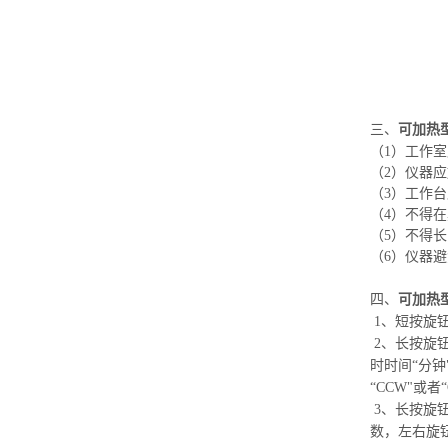
三、
可加热
（1）工作室
（2）仪器
（3）工作
（4）不得
（5）不得
（6）仪器
四、
可加热
1、短按旋
2、长按旋
时时间“分
“CCW"或
3、长按旋钮
数，左右旋