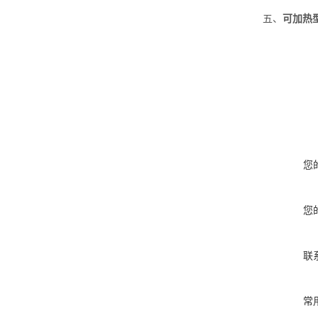
五、
可加热
您
您
联
常