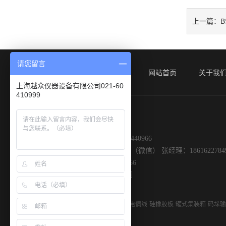
B
上一篇：
请您留言
网站首页
关于我
上海越众仪器设备有限公司021-60
410999
联系我们
销售电话：86+021-60410999 61440966
联系人：付经理：15000209979 （微信） 张经理：186162278
传真：86-021-61448399/61440966
地址：上海市嘉定区黄渡工业园
友情链接
saint-gobain
K型热电偶线
硅橡胶板
罐式集装箱
码垛