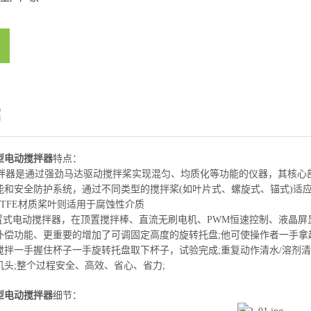
绍
型电动搅拌器
特点：
器是通过强劲马达驱动搅拌桨实现混匀、均质化等功能的仪器，其核心
能和安全防护系统，通过不同类型的搅拌桨(如叶片式、螺旋式、锚式)适
PTFE材质桨叶则适用于腐蚀性介质
电动搅拌器，在顶置搅拌棒、直流无刷电机、PWM恒速控制、液晶屏显示、
补偿功能、更重要的增加了可调固定高度的旋转托盘;他可使操作者一手拿
搅拌一手握住杯子一手旋转托盘取下杯子，试验完成;重复动作清水/溶剂
机头;整个过程安全、高效、省心、省力;
型电动搅拌器
细节：