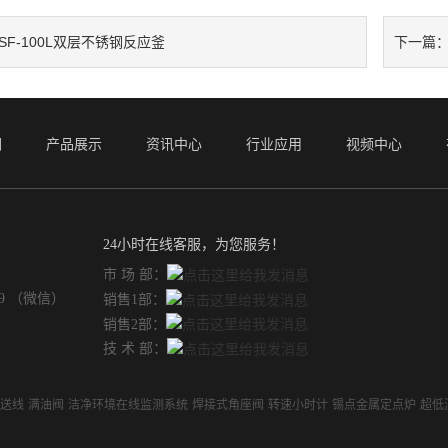
SF-100L双层不锈钢反应釜
下一篇
们
产品展示
资讯中心
行业应用
视频中心
24小时在线客服，为您服务！
市 场 部：
49 （微信）
销售1部：
销售2部：
技 术 部：
输送线
满油阀
洁净环境在线监测系统
焊接式角座阀
转速小时计
锡点金属定点炉
超低