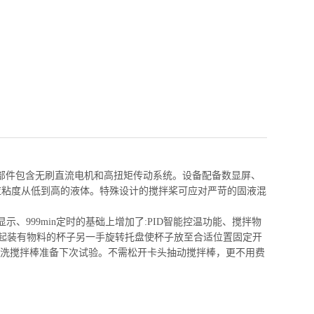
部件包含无刷直流电机和高扭矩传动系统。设备配备数显屏、
应粘度从低到高的液体。特殊设计的搅拌桨可应对严苛的固液混
999min定时的基础上增加了:PID智能控温功能、搅拌物
起装有物料的杯子另一手旋转托盘使杯子放至合适位置固定开
清洗搅拌棒准备下次试验。不需松开卡头抽动搅拌棒，更不用费