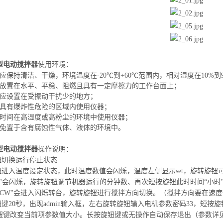
型电动搅拌器
使用环境：
应保持清洁、干燥，环境温度在-20℃到+60℃范围内，相对湿度在10%到
应放置在水平、平稳、阻燃且具有一定摩擦力的工作台面上；
台应设置在受振动干扰少的地方；
在具有爆炸性危险的区域内使用仪器；
长时间在高湿度或高粉尘的环境中使用仪器；
避免置于含有腐蚀性气体、液体的环境中。
型电动搅拌器
操作说明：
钮切换运行停止状态
钮进入温度设定状态，此时温度数值会闪烁，温度左侧显示set，旋转旋
钟"会闪烁，旋转旋钮调节机器运行的分钟数、再次短按旋钮此时时间“小时
者“CW"会进入闪烁转台，旋转旋钮进行搅拌方向切换。（搅拌方向要在速度
键20秒，出现admin输入框，左右旋转旋钮输入电机参数密码33，短
钮键改变当前项参数值大小。长按旋钮键或无操作自动保存退出（参数详