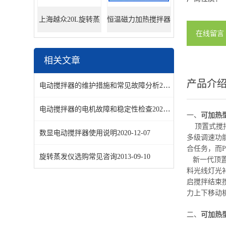
上海越众20L旋转蒸
恒温磁力加热搅拌器
在线留言
发器
相关文章
产品介
电动搅拌器的维护措施和常见故障分析
2021-07-08
电动搅拌器的电机故障和稳定性检查
2021-05-08
一、
可加热
顶置式搅拌
数显电动搅拌器使用说明
2020-12-07
多级调速功
合任务，而
旋转蒸发仪选购常见咨询
2013-09-10
新一代顶置式
料光线灯光
启搅拌结束
力上下移动
二、
可加热