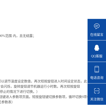
在线留言
90%范围 内，且无结露；
QQ客服
电话咨询
钮可以调节温度设定数值，再次短按旋钮进入时间设定状态，此
"会闪烁，旋转旋钮调节机器运行小时数。
再次短按旋钮
停止的情况下进行切换。）
按旋钮键进入参数项页面。短按旋钮键切换参数项，循环切换9项参
关注微信
见参数表）