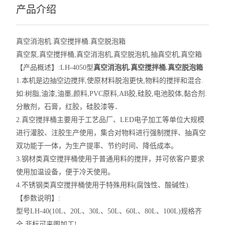
产品介绍
真空消泡机.真空搅拌桶.真空脱泡箱
真空泵,真空搅拌桶,真空消泡机,真空脱泡机,抽真空机,真空箱
【产品概述】:LH-4050型
真空消泡机.真空搅拌桶.真空脱泡箱
1.本机是边抽空边搅拌,使原材料脱泡更快,物料的搅拌和混合.
如:树脂,油漆,油墨,颜料,PVC原料,AB胶,硅胶,电池胶体,黏合剂.
分散剂，石膏，红胶，硅胶漆等．
2.真空搅拌桶主要用于工艺品厂、LED电子加工等单位大规模
进行灌胶、注胶生产使用，集合对物料进行强制搅拌、抽真空
双功能于一体，为生产提率、节约时间、降低成本。
3.钢材类真空搅拌桶使用于普通用料的搅拌，并可依客户要求
使用加温设备，便于冷天使用。
4.不锈钢类真空搅拌桶使用于特殊用料(腐蚀性、酸碱性).
【参数说明】:
型号LH-40(10L、20L、30L、50L、60L、80L、100L)规格齐
全,非标可来图加工!