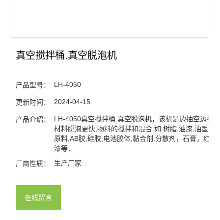
真空搅拌桶.真空脱泡机
LH-4050
产品型号：
2024-04-15
更新时间：
LH-4050真空搅拌桶.真空脱泡机，该机是边抽空边搅拌
产品介绍：
材料脱泡更快,物料的搅拌和混合.如:树脂,油漆,油墨,颜料
原料,AB胶,硅胶,电池胶体,黏合剂.分散剂，石膏，红
漆等．
生产厂家
厂商性质：
在线留言