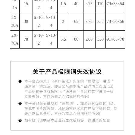
15
1.5
40
≤75
110
79×53×54
15
2
4
2X-
6×10-
5×10-
30
3
65
≤78
232
78×50×56
30A
2
4
2X-
6×10-
5×10-
70
5.5
80
≤80
330
91×65×70
70A
2
4