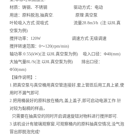
材质：铸钢、不锈钢 驱动方式：电动
用途：原料脱泡,抽真空. 原理:真空泵
叶轮吸入方式:双吸式 流量28.8m3/h (注:以8L真
空泵为例)
搅拌功率：120W 调速方式:无级调速
搅拌转速范围：0～120(rpm/min)
轴功率:0.55(kW)(注:以8L真空泵为例) 吸入口径：Φ40(mm)
大抽气量8L/S(注:以8L真空泵为例) 排出口径：
Φ50(mm)
【操作说明】：
1.把真空泵与真空桶用真空管连接好,套上管匝后用工具上紧,使
用时不漏气即可.
2.把用桶装好的原料放在桶内,盖上盖子,即可启动电源工作.针
对较为黏稠的样品，
只需要在抽真空的同时开启调速旋钮对物料进行搅拌即可.
3.该机设计有玻璃观察窗,可观察桶内的原料抽真空情况,没气泡
冒出即脱泡完成!