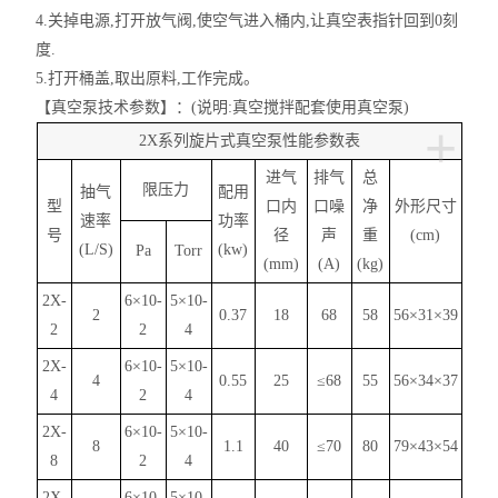
4.关掉电源,打开放气阀,使空气进入桶内,让真空表指针回到0刻
度.
5.打开桶盖,取出原料,工作完成。
【真空泵技术参数】：(说明:真空搅拌配套使用真空泵)
+
2X
系列旋片式真空泵性能参数表
进气
排气
总
限压力
抽气
配用
型
口内
口噪
净
外形尺寸
速率
功率
号
径
声
重
(cm)
(L/S)
(kw)
Pa
Torr
(mm)
(A)
(kg)
2X-
6×10-
5×10-
2
0.37
18
68
58
56×31×39
2
2
4
2X-
6×10-
5×10-
4
0.55
25
≤68
55
56×34×37
4
2
4
2X-
6×10-
5×10-
8
1.1
40
≤70
80
79×43×54
8
2
4
2X-
6×10-
5×10-