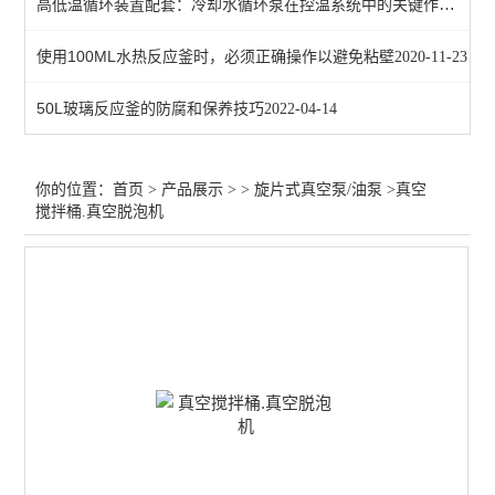
高低温循环装置配套：冷却水循环泵在控温系统中的关键作用解析
2
使用100ML水热反应釜时，必须正确操作以避免粘壁
2020-11-23
50L玻璃反应釜的防腐和保养技巧
2022-04-14
你的位置：
首页
>
产品展示
> >
旋片式真空泵/油泵
>真空
搅拌桶.真空脱泡机