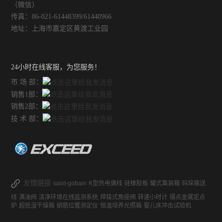
（微信）
传真：86-021-61448399/61440966
地址：上海市嘉定区黄渡工业园
24小时在线客服，为您服务！
市 场 部：
销售1部：
销售2部：
技 术 部：
友情链接
saint-gobain
K型热电偶线
硅橡胶板
罐式集装箱
码垛输送
线
满油阀
洁净环境在线监测系统
焊接式角座阀
转速小时计
锡点金属定点
炉
超低湿干燥箱
钢筋位置测定仪
恒温培养光照箱
婴儿床冲击试验机