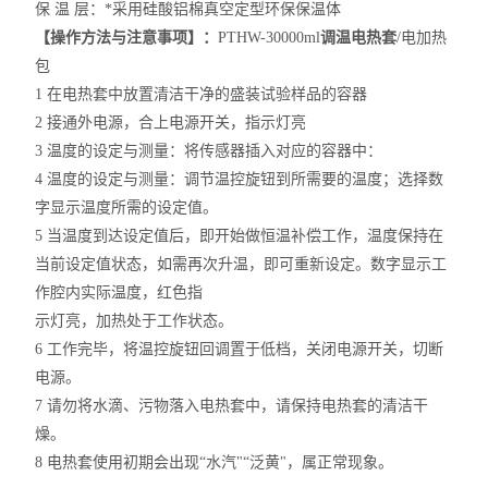
保 温 层：*采用硅酸铝棉真空定型环保保温体
【操作方法与注意事项】：
PTHW-30000ml
调温电热套
/电加热
包
1 在电热套中放置清洁干净的盛装试验样品的容器
2 接通外电源，合上电源开关，指示灯亮
3 温度的设定与测量：将传感器插入对应的容器中：
4 温度的设定与测量：调节温控旋钮到所需要的温度；选择数
字显示温度所需的设定值。
5 当温度到达设定值后，即开始做恒温补偿工作，温度保持在
当前设定值状态，如需再次升温，即可重新设定。数字显示工
作腔内实际温度，红色指
示灯亮，加热处于工作状态。
6 工作完毕，将温控旋钮回调置于低档，关闭电源开关，切断
电源。
7 请勿将水滴、污物落入电热套中，请保持电热套的清洁干
燥。
8 电热套使用初期会出现“水汽"“泛黄"，属正常现象。