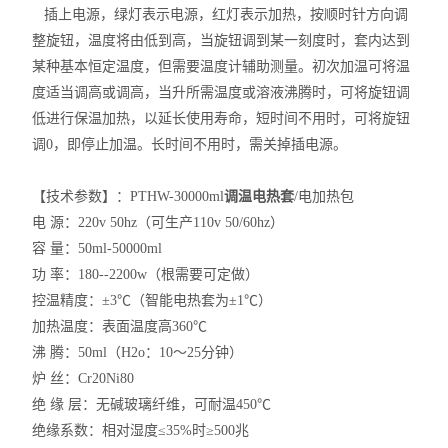
插上电源，绿灯表示电源，红灯表示加热，按顺时针方向调
整旋钮，温度将由低到高，当旋钮调到某一刻度时，套内达到
某种基本恒定温度，但需要温度计辅助测量。初次加温可将温
度适当调高或调高，当升所需温度或溶液沸腾时，可将旋钮调
低进行保温加热，以延长使用寿命，短时间不用时，可将旋钮
调0，即停止加温。长时间不用时，需关掉插电源。
【技术参数】：PTHW-30000ml
调温电热套
/电加热包
电 源：220v 50hz（可生产110v 50/60hz）
容 量：50ml-50000ml
功 率：180--2200w（根需要可定做）
控温精度：±3℃（智能电热套为±1℃）
加热温度：表面温度高360℃
沸 腾：50ml（H2o：10～25分钟）
炉 丝：Cr20Ni80
绝 缘 层：无碱玻璃纤维，可耐温450℃
绝缘系数：相对湿度≤35%时≥500兆