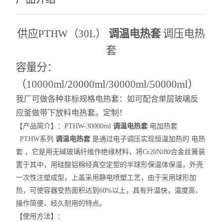
供应PTHW（30L）
调温电热套
调压电热
套
容量分：
（10000ml/20000ml/30000ml/50000ml）
我厂可做各种非标规格电热套：如可配合单层玻璃反
应釜做带下放料电热套。定制！
【产品简介】：PTHW-30000ml
调温电热套
电加热套
PTHW系列
调温电热套
是通过电子调压实现恒温加热的 电热
套 ，它是用无碱玻璃纤维作绝缘材料，将Cr20Ni80合金丝簧装
置于其中，用硅酸铝棉经真空定型的半球形保温体保温，外壳
一次性注塑成型，上盖采用静电喷塑工艺，由于采用球形加
热，可使容器受热面积达到60%以上，具有升温快，温度高、
操作简便、经久耐用的特点。
【使用方法】：