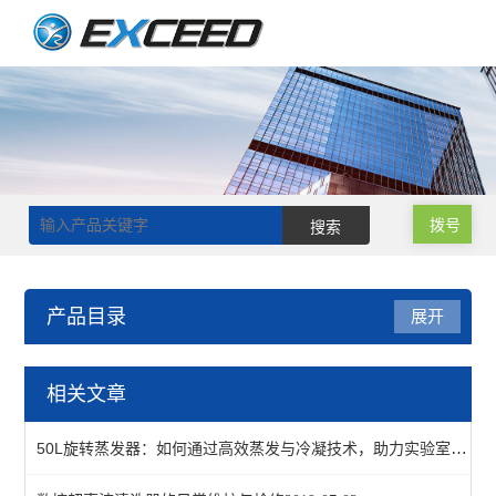
拨号
产品目录
展开
电热套
相关文章
多联电热套
50L旋转蒸发器：如何通过高效蒸发与冷凝技术，助力实验室实现大规模溶剂回收与浓缩
调温电热套-PTHW