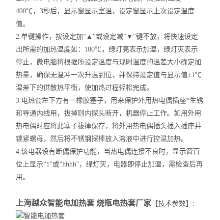
400℃，3秒后，显示窗显示室温，设定窗显示上次设定温度
值。
2.
单键操作，按设定加“▲"或设定减“▼"键不放，将快速设定
出所需的加热温度如：100℃，绿灯亮表示加温，绿灯灭表示
停止，微电脑将根据所设定温度与现时温度的温差大小确定加
热量，确保无温冲一次升温到位，并保持设定值与显示值±1℃
温差下的供散热平衡，使加热过程轻松完成。
3.
电热套左下方有一橡胶塞子，用来保护外用热电偶插座*生锈
和导通内线用，拔掉则内探头断开，机器停止工作。如用外用
热电偶时应将此塞子拔掉保存，将外用热电偶插头插入插座并
锁紧螺母，然后将不锈钢探棒放入溶液中进行控温加热。
4.
该电器设有断偶保护功能，当热电偶连接不良时，显示窗百
位上显示“1"或“hhhh"，绿灯灭，电器即停止加温，需检查后再
用。
上海越众
智能电加热套
烧瓶电热套厂家
【技术参数】: