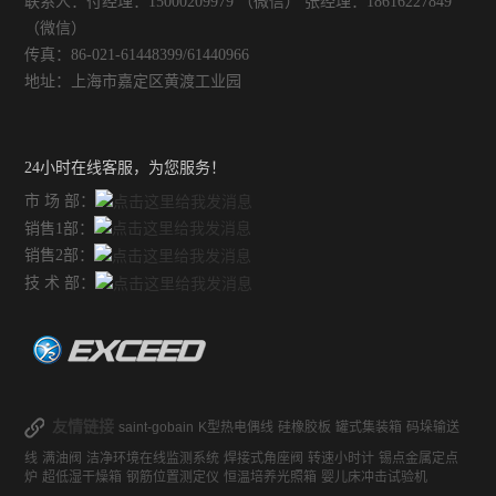
联系人：付经理：15000209979 （微信） 张经理：18616227849
（微信）
传真：86-021-61448399/61440966
地址：上海市嘉定区黄渡工业园
24小时在线客服，为您服务！
市 场 部：
销售1部：
销售2部：
技 术 部：
友情链接
saint-gobain
K型热电偶线
硅橡胶板
罐式集装箱
码垛输送
线
满油阀
洁净环境在线监测系统
焊接式角座阀
转速小时计
锡点金属定点
炉
超低湿干燥箱
钢筋位置测定仪
恒温培养光照箱
婴儿床冲击试验机