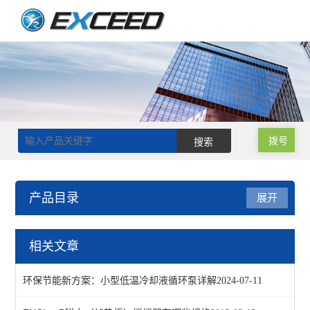
拨号
产品目录
展开
电热套
相关文章
多联电热套
环保节能新方案：小型低温冷却液循环泵详解
2024-07-11
调温电热套-PTHW