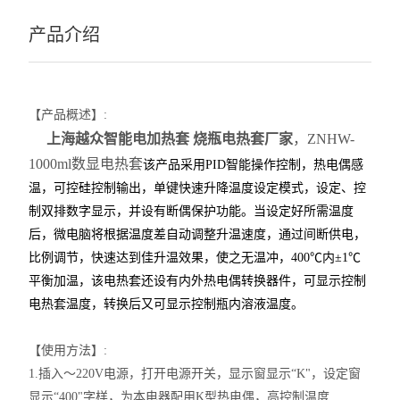
产品介绍
【产品概述】:
上海越众
智能电加热套
烧瓶电热套厂家
，
ZNHW-
1000ml数显电热套
该产品采用PID智能操作控制，热电偶感
温，可控硅控制输出，单键快速升降温度设定模式，设定、控
制双排数字显示，并设有断偶保护功能。当设定好所需温度
后，微电脑将根据温度差自动调整升温速度，通过间断供电，
比例调节，快速达到佳升温效果，使之无温冲，400
℃
内±1
℃
平衡加温，该电热套还设有内外热电偶转换器件，可显示控制
电热套温度，转换后又可显示控制瓶内溶液温度。
【使用方法】:
1.
插入～220V电源，打开电源开关，显示窗显示“K"，设定窗
显示“400"字样，为本电器配用K型热电偶，高控制温度