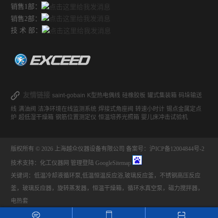
销售1部：
销售2部：
技 术 部：
友情链接
saint-gobain
K型热电偶线
硅橡胶板
罐式集装箱
码垛输送
线
满油阀
洁净环境在线监测系统
焊接式角座阀
转速小时计
锡点金属定点
炉
超低湿干燥箱
钢筋位置测定仪
恒温培养光照箱
婴儿床冲击试验机
版权所有 © 2026 上海越众仪器设备有限公司
备案号：沪ICP备12004844号-2
技术支持：
化工仪器网
管理登陆
GoogleSitemap
关键词：低温冷却液循环泵,低温恒温反应浴,玻璃反应釜，不锈钢高压反应
釜，玻璃反应器，旋转蒸发器，恒温干燥箱，循环水真空泵，磁力搅拌器，
电热套