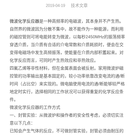
技术文章
2019-04-19
旋转蒸发器
微波化学反应器
是一种高频率的电磁波，其本身并不产生热。
低温冷却液循环泵
自然界的微波因为分散不集中，故不能作为一种能源，而利用
的磁控管则可将电能转变为微波，以每秒2450MHz的振荡频率
低温反应浴槽
穿透介质，当介质有合适的介电常数和介质耗损时，便会在交
变得电磁场中发生高频振荡，使能量在介质内部积蓄起来。对
高低温循环一体机
化学反应而言，可同时产生热效应和非热效应。
不锈钢高压反应釜
四氟乙烯等非性材料，但在金属表面会被反射。家用微波炉磁
控管的功率输出是基本固定的，较小功率依靠改变电流的通/断
电热套
时间（占比空）来实现的。微电脑使用电流的通/断能够较严格
地定时实行，选择相同的工作状况可以获得重复的化学反应条
恒温干燥箱
件。
微波化学反应器的工作方式
循环水真空泵
一、封管实验：从微波炉和操作者的安全性考虑，必须切实注
意以下几点：
旋片式真空泵/油泵
已知会产生气体的反应，不可做封管实验，封管必须由耐压的