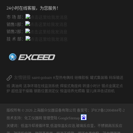
24小时在线客服，为您服务！
市 场 部：
销售1部：
销售2部：
技 术 部：
友情链接
saint-gobain
K型热电偶线
硅橡胶板
罐式集装箱
码垛输送
线
满油阀
洁净环境在线监测系统
焊接式角座阀
转速小时计
锡点金属定点
炉
超低湿干燥箱
钢筋位置测定仪
恒温培养光照箱
婴儿床冲击试验机
版权所有 © 2026 上海越众仪器设备有限公司
备案号：沪ICP备12004844号-2
技术支持：
化工仪器网
管理登陆
GoogleSitemap
关键词：低温冷却液循环泵,低温恒温反应浴,玻璃反应釜，不锈钢高压反应