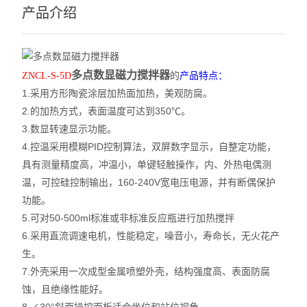
产品介绍
多点数显磁力搅拌器
的
ZNCL-S-5D
产品特点：
1.采用方形陶瓷涂层加热面加热，美观防腐。
2.的加热方式，表面温度可达到350℃。
3.数显转速显示功能。
4.控温采用模糊PID控制算法，双屏数字显示，自整定功能，
具有测量精度高，冲温小，单键轻触操作，内、外热电偶测
温，可控硅控制输出，160-240V宽电压电源，并有断偶保护
功能。
5.可对50-500ml标准或非标准反应瓶进行加热搅拌
6.采用直流调速电机，性能稳定，噪音小，寿命长，无火花产
生。
7.外壳采用一次成型金属喷塑外壳，结构强度高、表面防腐
蚀，且绝缘性能好。