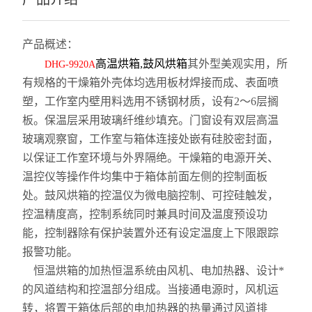
产品概述：
高温烘箱
,
鼓风烘箱
其外型美观实用，所
DHG-9920A
有规格的干燥箱外壳体均选用板材焊接而成、表面喷
塑，工作室内壁用料选用不锈钢材质，设有2～6层搁
板。保温层采用玻璃纤维纱填充。门窗设有双层高温
玻璃观察窗，工作室与箱体连接处嵌有硅胶密封面，
以保证工作室环境与外界隔绝。干燥箱的电源开关、
温控仪等操作件均集中于箱体前面左侧的控制面板
处。
鼓风烘箱的控温仪为微电脑控制、可控硅触发，
控温精度高，控制系统同时兼具时间及温度预设功
能，控制器除有保护装置外还有设定温度上下限跟踪
报警功能。
恒温烘箱的加热恒温系统由风机、电加热器、设计*
的风道结构和控温部分组成。当接通电源时，风机运
转，将置于箱体后部的电加热器的热量通过风道排