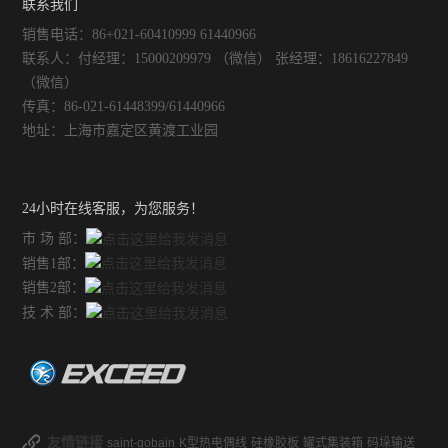
联系我们
销售电话：86+021-60410999 61440966
联系人：付经理：15000209979 （微信） 张经理：18616227849
（微信）
传真：86-021-61448399/61440966
地址：上海市嘉定区黄渡工业园
24小时在线客服，为您服务！
市 场 部：
销售1部：
销售2部：
技 术 部：
友情链接
saint-gobain
K型热电偶线
硅橡胶板
罐式集装箱
码垛输送