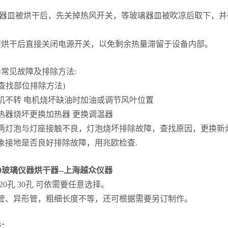
。
器皿被烘干后，先关掉热风开关，等玻璃器皿被吹凉后取下，并
禁烘干后直接关闭电源开关，以免剩余热量滞留于设备内部。
常见故障及排除方法:
查找部位排除方法)
机不转
电机烧坏缺油时加油或调节风叶位置
热器烧坏更换加热器
更换调温器
不两灯泡与灯座接触不良，灯泡烧坏排除故障，查找原因，更换新
象接地是否良好排除故障，用兆欧检查.
20玻璃仪器烘干器--上海越众仪器
 20孔 30孔 可依需要任意选择。
准管、异形管，粗细长度不等，还可根据需要另订制作。
表：