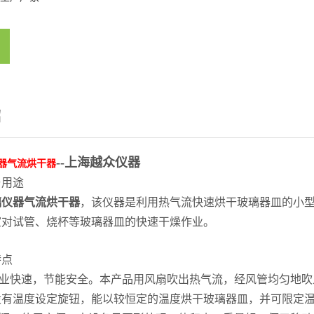
绍
--上海越众仪器
器气流烘干器
与用途
璃仪器气流烘干器
，该仪器是利用热气流快速烘干玻璃器皿的小
室对试管、烧杯等玻璃器皿的快速干燥作业。
特点
业快速，节能安全。本产品用风扇吹出热气流，经风管均匀地吹
设有温度设定旋钮，能以较恒定的温度烘干玻璃器皿，并可限定