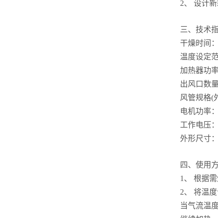
2、
设计新
三、技术
干燥时间：8-
温度设定范围
加热器功率
出风口数量
风管规格(外径
电机功率：2
工作电压：-2
外形尺寸：(
四、使用
1、
根据需
2、
将温度
当气流温度