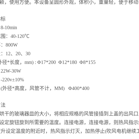
颖，使用方便。本设备呈圆形外观，体积小，重量轻，便于移动
指标
10min
：40-120℃
：800W
：12、
20
、30
*长度，mm) : Φ17*200 Φ12*180 Φ8*155
2W-30W
20v±10%
外径*高度，风管不计，MM) Φ400*400
方法
烘干的玻璃器皿的大小，将相应规格的风管接插到上盖的出风口
设定旋钮旋到所需要的温度。连接电源，连接电源，则热风指示
升设定温度的附近时，热风指示灯灭，加热停止(吹风电机继续