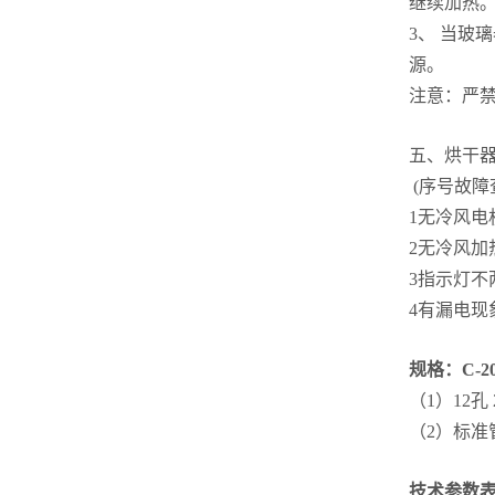
继续加热
3、
当玻璃
源。
注意：严
五、烘干器
(序号故障
1无冷风电
2无冷风加
3指示灯
4有漏电现
规格：C-
（1）12孔
（2）标
技术参数