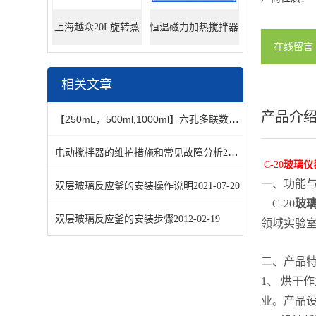
上海越众20L旋转蒸
恒温磁力加热搅拌器
在线留言
发器
相关文章
产品介
【250mL，500ml,1000ml】六孔多联数显电热套
2013-02-27
电动搅拌器的维护措施和常见故障分析
2021-07-08
C-20
玻璃仪
一、功能
双层玻璃反应釜的安装操作说明
2021-07-20
C-20
玻
双层玻璃反应釜的安装步骤
2012-02-19
领域实验
二、产品
1、
烘干作
业。产品