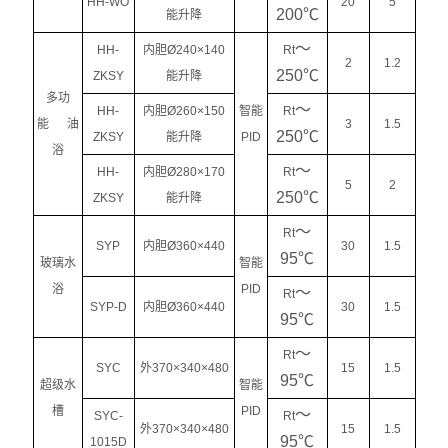
HH-WO
20
5
200℃
能升降
～
HH-
内胆Ø240×140
Rt
2
1.2
250℃
ZKSY
能升降
多功
～
HH-
内胆Ø260×150
智能
Rt
能 油
3
1.5
250℃
ZKSY
能升降
PID
浴
～
HH-
内胆Ø280×170
Rt
5
2
250℃
ZKSY
能升降
～
Rt
SYP
内胆Ø360×440
30
1.5
95℃
玻璃水
智能
浴
PID
～
Rt
SYP-D
内胆Ø360×440
30
1.5
95℃
～
Rt
SYC
外370×340×480
15
1.5
95℃
超级水
智能
槽
PID
～
SYC-
Rt
外370×340×480
15
1.5
95℃
1015D