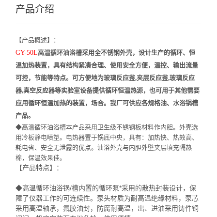
产品介绍
【产品概述】：
GY-50L
高温循环油浴槽
采用全不锈钢外壳，设计生产的循环、恒
温加热装置，具有结构紧凑合理、使用安全方便，温控、输出流量
可控，节能等特点。可方便地为玻璃反应釜,夹层反应釜,玻璃反应
器,真空反应器等实验室设备提供循环恒温热源，也可用于其他需要
应用循环恒温加热的装置，场合。我厂可供应各规格油、水浴锅槽
产品。
◆高温循环油浴槽本产品采用卫生级不锈钢板材料作内胆。外壳选
用冷板静电喷塑。电热器置于锅底中央，具有：加热快、热效高、
耗电省、安全无泄露的优点。油浴外壳与内胆外壁夹层填充隔热
棉，保温效果佳。
【产品特点】：
◆高温循环油浴锅/槽内置的循环泵*采用的散热封装设计，保
障了仪器工作的可连续性。泵头材质为耐高温绝缘材料，泵芯
采用高温轴承，氟胶油封，防腐耐高温，出、进油采用铸件铜