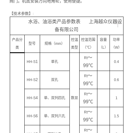
阀门。机底安装万向地角轮，使用便捷。
【技术参数】:
+
水浴、油浴类产品参数表 上海越众仪器设
备有限公司
产品分
控温
控温范围
容量
功率
型号
规格（mm）
类
类型
（℃）
（L）
（W）
～
Rt
1
HH-S
单孔
0.4
99℃
～
Rt
2
HH-S
双孔
0.6
99℃
～
Rt
4
HH-S
单、双列四孔
数显
1
99℃
～
Rt
6
HH-S
单、双列六孔
1.5
99℃
～
Rt