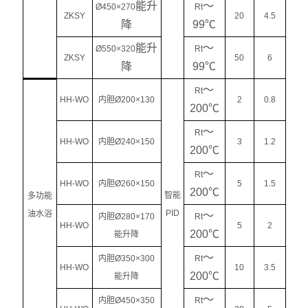
能升
～
Ø450×270
Rt
ZKSY
20
4.5
降
99℃
能升
～
Ø550×320
Rt
ZKSY
50
6
降
99℃
～
Rt
HH-WO
内胆Ø200×130
2
0.8
200℃
～
Rt
HH-WO
内胆Ø240×150
3
1.2
200℃
～
Rt
HH-WO
内胆Ø260×150
5
1.5
200℃
智能
多功能
PID
油水浴
～
内胆Ø280×170
Rt
HH-WO
5
2
200℃
能升降
～
内胆Ø350×300
Rt
HH-WO
10
3.5
200℃
能升降
～
内胆Ø450×350
Rt