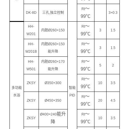
～
Rt
DK-8D
三孔,独立控制
3×0.3
99℃
～
HH-
Rt
内胆Ø260×150
3
1.5
99℃
W201
～
HH-
内胆Ø260×150
Rt
3
1.5
99℃
W201B
能升降
～
HH-
内胆Ø260×170
Rt
5
2
99℃
W501
能升降
～
Rt
ZKSY
Ø350×300
10
3.5
99℃
多功能
智能
水浴
PID
～
Rt
ZKSY
Ø450×350
20
4.5
99℃
能升
～
Ø400×240
Rt
ZKSY
10
3.5
降
99℃