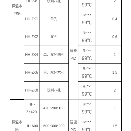
8
HH-S
双列八孔
2
99℃
恒温水
浴锅
～
Rt
1
HH-ZK
单孔
0.4
99℃
～
Rt
2
HH-ZK
双孔
0.6
99℃
～
智能
Rt
4
HH-ZK
单、双列四孔
1
99℃
PID
～
Rt
6
HH-ZK
单、双列六孔
1.5
99℃
～
Rt
8
HH-ZK
双列八孔
2
99℃
～
HH-
Rt
420*200*180
1
99℃
ZK420
～
恒温水
智能
Rt
HH-600
600*300*200
1.5
99℃
箱
PID