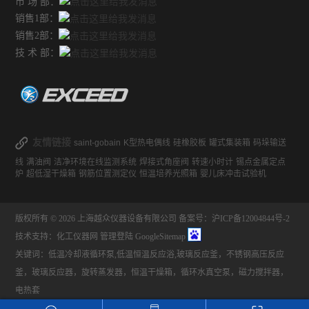
市 场 部：
销售1部：
销售2部：
技 术 部：
友情链接
saint-gobain
K型热电偶线
硅橡胶板
罐式集装箱
码垛输送
线
满油阀
洁净环境在线监测系统
焊接式角座阀
转速小时计
锡点金属定点
炉
超低湿干燥箱
钢筋位置测定仪
恒温培养光照箱
婴儿床冲击试验机
版权所有 © 2026 上海越众仪器设备有限公司
备案号：沪ICP备12004844号-2
技术支持：
化工仪器网
管理登陆
GoogleSitemap
关键词：低温冷却液循环泵,低温恒温反应浴,玻璃反应釜，不锈钢高压反应
釜，玻璃反应器，旋转蒸发器，恒温干燥箱，循环水真空泵，磁力搅拌器，
电热套