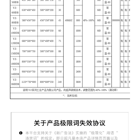
500DB
温-80
YZ-
常
630*400*450
500*300*200
30
600
600
有
有
有
600DB
温-80
YZ-
常
580*450*550
450*350*300
45
40KHZ
800
40%-100%
600
999999
有
有
有
800DB
温-80
YZ-
常
630*500*600
500*400*350
60
1000
600
有
有
有
1000DB
温-80
YZ-
常
680*500*650
550*400*400
75
1200
1000
有
有
有
1200DB
温-80
YZ-
常
700*500*750
500*350*500
88
1500
1000
有
有
有
1500DB
温-80
YZ-
常
800*550*750
600*450*500
120
1800
1000
有
有
有
1800DB
温-80
YZ-
常
900*650*750
700*500*500
150
2400
600
有
有
有
2400DB
温-80
YZ-
常
1120*750*800
800*600*550
240
3600
1000
有
有
有
3600DB
温-80
说明:YZ系列工业产品为我公司产品，的超声调频技术，调整范围为:40%-100%（满功率）
*： 技术在线：