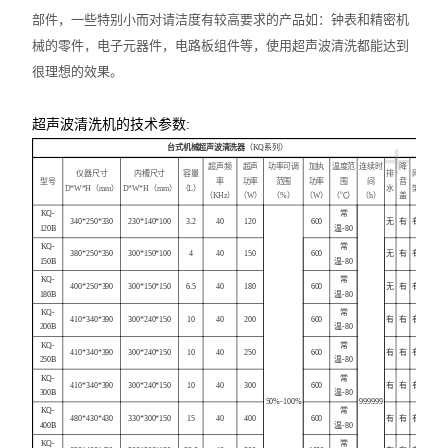
部件，一些特别小而对请洁度有较高要求的产品如：钟表和精密机
械的零件，电子元器件，电路板组件等，使用超声波清洗都能达到
很理想的效果。
超声波清洗机的技术参数:
+
台式机械超声波清洗器
（KQ系列）
超声频
超声
功率可调
加执
温度范
连续时
降
仪器尺寸
内槽尺寸
容量
排
网
型号
率
功率
范围
功率
围
间
音
D*W*H（mm）
D*W*H（mm）
（L）
水
架
（KHz）
（W）
（%）
（W）
（℃）
（h）
盖
KQ-
常
340*250*330
230*140*100
3.2
40
120
600
无
有
有
120B
温-80
KQ-
常
380*250*350
300*150*100
4
40
150
600
无
有
有
150B
温-80
KQ-
常
400*250*390
300*150*150
6.5
40
180
600
无
有
有
180B
温-80
KQ-
常
410*340*390
300*240*150
10
40
200
600
有
有
有
200B
温-80
KQ-
常
410*340*390
300*240*150
10
40
250
600
有
有
有
250B
温-80
KQ-
常
410*340*390
300*240*150
10
40
300
600
有
有
有
300B
温-80
50%-100%
999999
KQ-
常
480*430*430
330*300*150
15
40
400
600
有
有
有
400B
温-80
KQ-
常