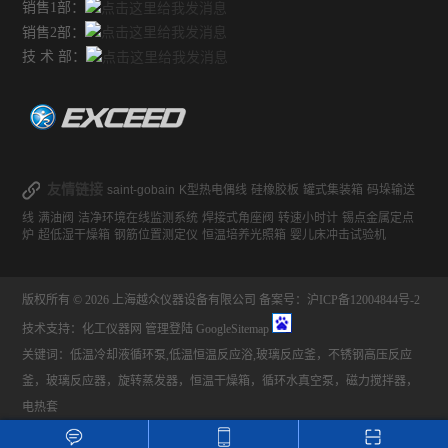
销售1部：
销售2部：
技 术 部：
友情链接
saint-gobain
K型热电偶线
硅橡胶板
罐式集装箱
码垛输送
线
满油阀
洁净环境在线监测系统
焊接式角座阀
转速小时计
锡点金属定点
炉
超低湿干燥箱
钢筋位置测定仪
恒温培养光照箱
婴儿床冲击试验机
版权所有 © 2026 上海越众仪器设备有限公司
备案号：沪ICP备12004844号-2
技术支持：
化工仪器网
管理登陆
GoogleSitemap
关键词：低温冷却液循环泵,低温恒温反应浴,玻璃反应釜，不锈钢高压反应
釜，玻璃反应器，旋转蒸发器，恒温干燥箱，循环水真空泵，磁力搅拌器，
电热套