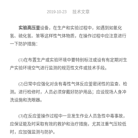
旋转蒸发器
技术文章
2019-10-23
低温冷却液循环泵
实验高压釜
设备，在生产和实验过程中，如遇到如氰化
氢、硫化氢、笨等这样性气体物质，在操作过程中应注意进行
低温反应浴槽
一下防护措施：
高低温循环一体机
(1)在布置生产或实验环境中要特别标注或设有有定期对生
产实验环境空气进行监测的规范性文件或技术手段。
不锈钢高压反应釜
电热套
(2)日常中应强化对含有毒性气体反应釜密闭性的监查、检
测。进行检修时，人员必须穿戴好防护用品；应设现场人身冲
恒温干燥箱
洗设施和洗眼器。
循环水真空泵
(3)在反应釜操作过程中一旦发生作业人员急性中毒事故，
应保证能及时采取有效的救护和治疗措施，尤其注重气压较低
旋片式真空泵/油泵
时，应加强监测与防护。