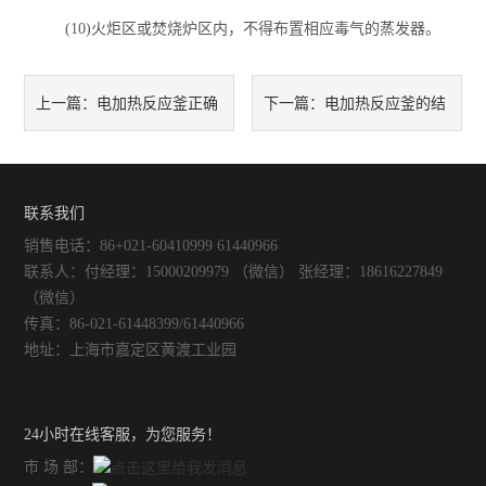
(10)火炬区或焚烧炉区内，不得布置相应毒气的蒸发器。
不锈钢常压反应釜
电加热反应釜正确
电加热反应釜的结
上一篇：
下一篇：
的维护方法
构组成及安装使用
联系我们
销售电话：86+021-60410999 61440966
联系人：付经理：15000209979 （微信） 张经理：18616227849
（微信）
传真：86-021-61448399/61440966
地址：上海市嘉定区黄渡工业园
24小时在线客服，为您服务！
市 场 部：