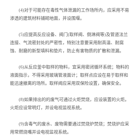
智能控温仪
(4)对于可能存在毒性气体泄漏的工作场所内，应采用不易
油、水浴锅
渗透的建筑材料铺砌地面，并设围堰。
电动搅拌器
(5)应提高反应设备、阀门(取样阀、倒淋阀等)及管道法兰
连接、气流密封处的严密性，特别注意要采用耐高温、耐腐
水热合成反应釜/消解罐
蚀、耐磨的新型填料和垫片，防止有害物质的扩散和泄漏。
电加热板
(6)从反应釜中取样的物料，宜采用密闭循环系统；物料的
液面指示，不得采用玻璃管液面计；取样点应设在易于取样和
超声波清洗器
能迅速撤离的场所。取样阀应采用双保险设置，确保安全。
紫外分析仪
(8)如果排出的的废气可通过火炬焚烧，应设装置的火炬。
微波化学反应器
火炬应设常明灯，并设电视监视系统。
玻璃仪器烘干器
(9)含毒气的废水、废物需要通过焚烧炉焚烧；焚烧炉应采
用常燃烧嘴并设电视监视系统。
药物透皮实验仪