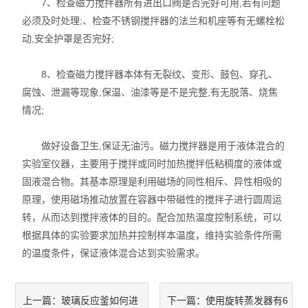
7、检查磁力搅拌器所有进出口阀是否完好可用,若有问题
必须及时处理;、检查不锈钢搅拌器的法兰和机座等有无螺栓松
不锈钢常压反应釜
动,安全护罩是否完好;
8、检查磁力搅拌器本体有无裂纹、变形、鼓包、穿孔、
腐蚀、泄漏等现象,保温、油漆等是不是完整,有无脱落、烧焦
情况;
做好设备卫生,保证无油污。磁力搅拌器是用于液体混合的
实验室仪器，主要用于搅拌或同时加热搅拌低粘稠度的液体或
固液混合物。其基本原理是利用磁场的同性相斥、异性相吸的
原理，使用磁场推动放置在容器中带磁性的搅拌子进行圆周运
转，从而达到搅拌液体的目的。配合加热温度控制系统，可以
根据具体的实验要求加热并控制样本温度，维持实验条件所需
的温度条件，保证液体混合达到实验需求。
玻璃反应釜如何进
使用旋转蒸发器有6
上一篇：
下一篇：