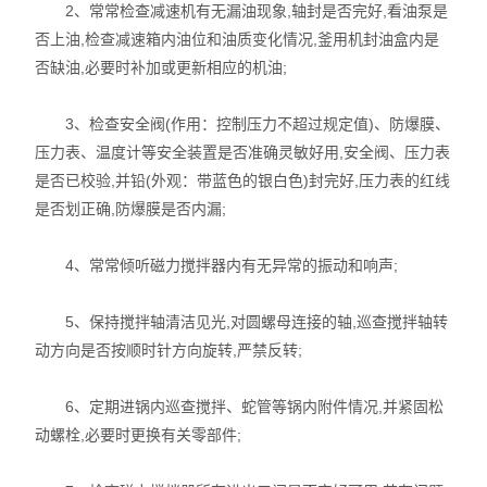
2、常常检查减速机有无漏油现象,轴封是否完好,看油泵是
智能控温仪
否上油,检查减速箱内油位和油质变化情况,釜用机封油盒内是
油、水浴锅
否缺油,必要时补加或更新相应的机油;
电动搅拌器
3、检查安全阀(作用：控制压力不超过规定值)、防爆膜、
压力表、温度计等安全装置是否准确灵敏好用,安全阀、压力表
水热合成反应釜/消解罐
是否已校验,并铅(外观：带蓝色的银白色)封完好,压力表的红线
是否划正确,防爆膜是否内漏;
电加热板
4、常常倾听磁力搅拌器内有无异常的振动和响声;
超声波清洗器
紫外分析仪
5、保持搅拌轴清洁见光,对圆螺母连接的轴,巡查搅拌轴转
动方向是否按顺时针方向旋转,严禁反转;
微波化学反应器
6、定期进锅内巡查搅拌、蛇管等锅内附件情况,并紧固松
玻璃仪器烘干器
动螺栓,必要时更换有关零部件;
药物透皮实验仪