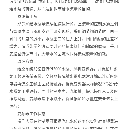
速N与电源频率F成正比，因此改变电源频率，可改变电动机即
智能控温仪
给水泵的转速，从而达到调节给水流量的目的。
原设备工况
油、水浴锅
现锅炉给水泵是连续恒速运行的，且流量的控制是通过调
电动搅拌器
节管路中调节阀和支路回流实现的，采用调节阀调节时，由于
阀门的开度的减小，水泵出口的压力上升，阀门两边的压差将
水热合成反应釜/消解罐
增大，造成能量的浪费同时还易损害阀门和轴承的磨损；采用
支路回流调节时，大量水的回流也同样造成能量的消耗。
电加热板
改造方案
给原系统加装普传PI7000水泵、风机变频器，并保留原系
超声波清洗器
统工频设备做备份，变频器故障输出继电器常开触点连延时继
电器再连原工频主回路接触器，确保变频器故障情况下锅炉给
紫外分析仪
水系统正常运行，同时控制室声、光报警，提示操作人员及时
微波化学反应器
排除问题；变频器设下限频率，保证锅炉给水量在安全值以上
运行；
玻璃仪器烘干器
变频器工作状态
操作人员在控制室可根据汽包水位的变化实时对变频器进
药物透皮实验仪
行频率调整，满足蒸发量和给水量的同时力求变频器运行在佳