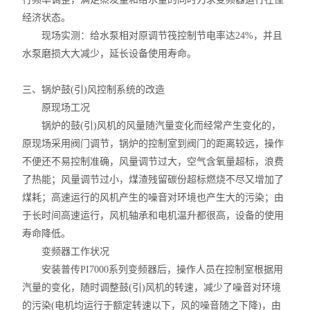
经济状态。
不锈钢常压反应釜
现场实测：给水泵相对原调节筏控制节电率达24%，并且
水泵磨损大大减少，延长设备使用寿命。
三、锅炉鼓(引)风控制系统的改造
原现场工况
锅炉的鼓(引)风机的风量随汽量变化而经常产生变化的，
原现场采用阀门调节，锅炉的控制室到阀门的距离较远，操作
不便还不易控制准确，风量调节过大，空气含氧量超标，浪费
了热能；风量调节过小，煤渣残留碳份超标燃烧不尽又增加了
煤耗；高速运行的风机产生的噪音对环境也产生大的污染；由
于长时间高速运行，风机轴承和电机温升都很高，设备的使用
寿命降低。
变频器工作状况
安装普传PI7000系列变频器后，操作人员在控制室根据用
汽量的变化，随时调整鼓(引)风机的转速，减少了噪音对环境
的污染(电机均运行于额定转速以下，风的噪音随之下降)，由