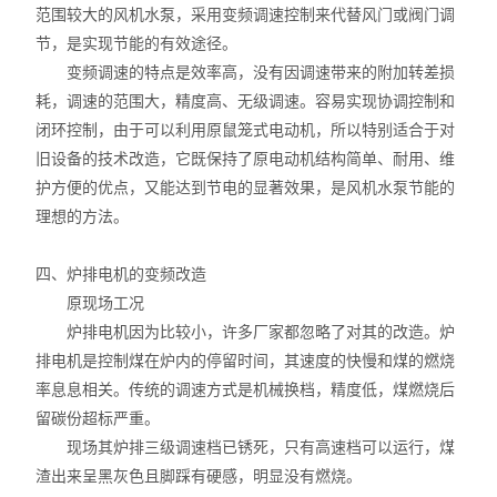
范围较大的风机水泵，采用变频调速控制来代替风门或阀门调
节，是实现节能的有效途径。
变频调速的特点是效率高，没有因调速带来的附加转差损
耗，调速的范围大，精度高、无级调速。容易实现协调控制和
闭环控制，由于可以利用原鼠笼式电动机，所以特别适合于对
旧设备的技术改造，它既保持了原电动机结构简单、耐用、维
护方便的优点，又能达到节电的显著效果，是风机水泵节能的
理想的方法。
四、炉排电机的变频改造
原现场工况
炉排电机因为比较小，许多厂家都忽略了对其的改造。炉
排电机是控制煤在炉内的停留时间，其速度的快慢和煤的燃烧
率息息相关。传统的调速方式是机械换档，精度低，煤燃烧后
留碳份超标严重。
现场其炉排三级调速档已锈死，只有高速档可以运行，煤
渣出来呈黑灰色且脚踩有硬感，明显没有燃烧。