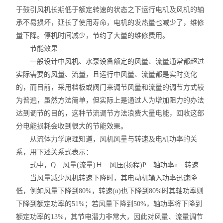
于鼓引风机长期低于额定转速的状态之下运行电机及风机的轴
承不易损坏，延长了使用寿命，电机的发热量也减少了，维修
量下降。停机时间减少，节约了大量的维修费用。
节能效果
一般设计中风机、水泵设备额定的风量、流量通常都超过
实际需要的风量、流量，且运行中风量、流量都是实时变化
的，而目前，采用档板或阀门来调节风量和流量的调节方式较
为普遍，虽然方法简单，但实际上是通过人为增加阻力的办法
达到调节的目的，这种节流调节方法浪费大量电能，回收这部
分电能损耗会收到很大的节能效果。
从流体力学原理知道，风机风量与转速及电机功率的关
系，用下述关系式表示：
式中，Q－风量(流量)Ｈ－风压(扬程)P－轴功率n－转速
当风量减少风机转速下降时，其电动机输入功率迅速降
低，例如风量下降到80%，转速(n)也下降到80%时其轴功率则
下降到额定功率的51%；若风量下降到50%，轴功率将下降到
额定功率的13%，其节电潜力非常大，因此对风量、流量调节