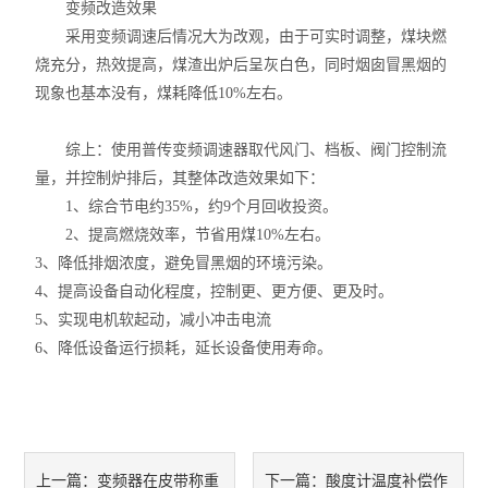
变频改造效果
采用变频调速后情况大为改观，由于可实时调整，煤块燃
烧充分，热效提高，煤渣出炉后呈灰白色，同时烟囱冒黑烟的
现象也基本没有，煤耗降低10%左右。
综上：使用普传变频调速器取代风门、档板、阀门控制流
量，并控制炉排后，其整体改造效果如下：
1、综合节电约35%，约9个月回收投资。
2、提高燃烧效率，节省用煤10%左右。
3、降低排烟浓度，避免冒黑烟的环境污染。
4、提高设备自动化程度，控制更、更方便、更及时。
5、实现电机软起动，减小冲击电流
6、降低设备运行损耗，延长设备使用寿命。
变频器在皮带称重
酸度计温度补偿作
上一篇：
下一篇：