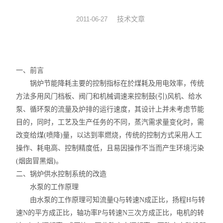
旋转蒸发器
技术文章
2011-06-27
低温冷却液循环泵
低温反应浴槽
一、前言
锅炉节能降耗主要的控制指标在於煤耗及用电效率，传统
高低温循环一体机
方法多用风门档板、阀门和机械调速来控制鼓(引)风机、给水
泵、循环泵的流量及炉排的运行速度，其设计上并未考虑节能
不锈钢高压反应釜
目的，同时，工艺及生产任务的不同，蒸汽需求量变化时，需
电热套
改变给煤(喷降)量，以达到率燃烧，传统的控制方式采用人工
操作、耗电高、控制精度低，且易因操作不当而产生环境污染
恒温干燥箱
(烟囱冒黑烟)。
二、锅炉供水控制系统的改造
循环水真空泵
水泵的工作原理
由水泵的工作原理可知流量Q与转速N成正比，扬程H与转
旋片式真空泵/油泵
速N的平方成正比，轴功率P与转速N三次方成正比，电机的转