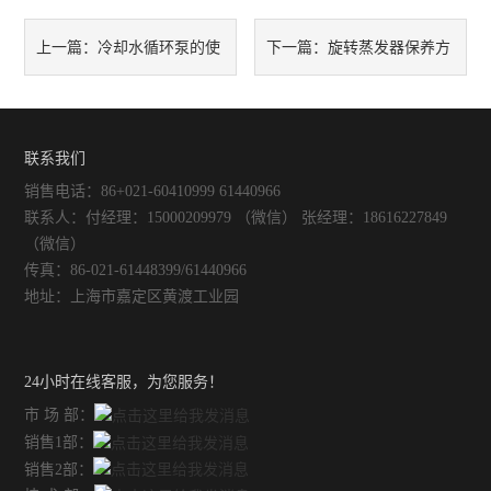
不锈钢常压反应釜
冷却水循环泵的使
旋转蒸发器保养方
上一篇：
下一篇：
用注意事项
法
联系我们
销售电话：86+021-60410999 61440966
联系人：付经理：15000209979 （微信） 张经理：18616227849
（微信）
传真：86-021-61448399/61440966
地址：上海市嘉定区黄渡工业园
24小时在线客服，为您服务！
市 场 部：
销售1部：
销售2部：