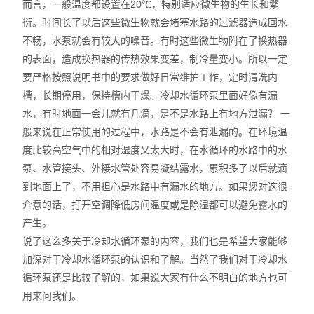
而言，一般温度都设置在20℃，特别适应微生物的生长和繁
智能控温仪
衍。时间长了以后这些微生物就会堵塞水路的过滤器造成回水
不畅，水泵就会有较大的噪音。有时这些微生物附在了换热器
油、水浴锅
的表面，造成换热器的传热效果变差，制冷量变小。所以一定
电动搅拌器
要严格按照说明书中的要求做好日常维护工作，定时清洗内
槽，长期停用，保持槽内干燥。冷却水循环泵里面好像有漏
水热合成反应釜/消解罐
水，有时地面一会儿就有几滴，是不是水路上有地方泄漏？ 一
般来说在正常使用的过程中，水路是不会有泄漏的。在环境温
电加热板
度比较高空气中的相对湿度又太大时，在水循环的水路中的水
泵、水管接头、外接水管处容易凝结露水，累积多了以后就滴
超声波清洗器
到地面上了，不用担心是水路中有漏水的地方。如果您对这很
介意的话，打开空调降低房间温度或是除湿都可以避免露水的
紫外分析仪
产生。
微波化学反应器
说了这么多关于冷却水循环泵的内容，我们也是希望大家能够
加深对于冷却水循环泵的认识和了解。当然了我们对于冷却水
玻璃仪器烘干器
循环泵还是比较了解的，如果说大家有什么不明白的地方也可
用来问我们。
药物透皮实验仪