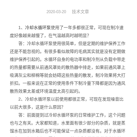
旋转蒸发器
技术文章
2020-03-20
低温冷却液循环泵
1、
冷却水循环泵
使用了一年多都很正常，可现在制冷速
度好像越来越慢了，在气温越高时越明显？
低温反应浴槽
答：冷却水循环泵使用很简单，但是定期的维护保养工作
还是不能忽视的。有很多看似故障的毛病其实就是没有定期做
高低温循环一体机
维护保养引起的。水循环自身的电功率和制冷剂从负载中带走
的热量都需要从前通风罩处的散热器中排走，如果前通风罩上
不锈钢高压反应釜
吸满灰尘和柳棉等就会妨碍这些热量的散发，制冷效果将大打
电热套
折扣。一般来说在正常的使用条件下制冷量下降都是因为通风
散热效果太差或环境温度太高引起的。
恒温干燥箱
2、冷却水循环泵以前使用都很正常，可现在发现噪音比
以前大很多，这是什么原因？
循环水真空泵
答：前面提到过冷却水循环泵的日常维护工作，这个问题
也与之有关。大家都知道，水里面有很少部分的杂质，就是蒸
旋片式真空泵/油泵
馏水在加到水箱后也不可能保证一点杂质都没有。对于水循环