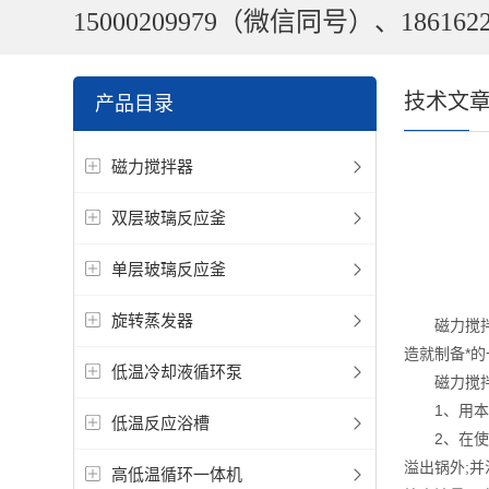
15000209979（微信同号）、1861622
技术文
产品目录
磁力搅拌器
双层玻璃反应釜
单层玻璃反应釜
旋转蒸发器
磁力搅拌水
造就制备*
低温冷却液循环泵
磁力搅拌油
1、用本仪
低温反应浴槽
2、在使用
溢出锅外;
高低温循环一体机