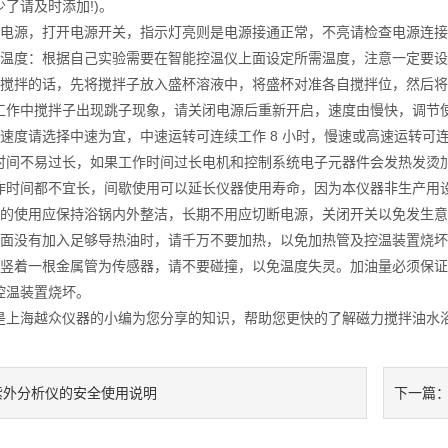
了请及时添加!)。
源，打开电源开关，指示灯亮则是电源接通正常，不亮请检查电源连接
度：根据自己实验需要在智能控温仪上面设定所需温度，注意一定要设置
拌的话，先将搅拌子放入盛杯溶液中，将盛杯对准各自搅拌位，然后将
工作中搅拌子出现跳子现象，请关闭电源后重新开启，速度由慢快，调节
度请选择中速为宜，中速运转可连续工作 8 小时，慢速或高速运转可连
时间不易过长，如果工作时间过长电机和控制系统电子元器件会发热发烫加速老
作时间都不宜长，间歇使用可以延长仪器使用寿命，因为本仪器非生产用设
使用应保持浴锅内外整洁，长期不用应切断电源，关闭开关以免发生意
没有加入足够导热油时，请千万不要加热，以免加热管及控温装置烧坏
着一根金属管为传感器，请不要碰撞，以免温度失灵。加油量必须保证
控温装置烧坏。
海越众仪器的小编为您分享的知识，帮助您更快的了解磁力搅拌油水
紫外分析仪的安全使用说明
下一篇