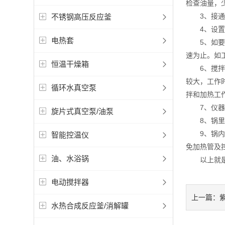
检查油量，少
3、接通电
不锈钢高压反应釜
4、设置温
电热套
5、如要搅
速为止。如
恒温干燥箱
6、搅拌速
较大，工作
循环水真空泵
拌和加热工
7、仪器的
旋片式真空泵/油泵
8、锅里面
9、锅内竖
智能控温仪
免加热管及
油、水浴锅
以上就是上
电动搅拌器
上一篇：
水热合成反应釜/消解罐