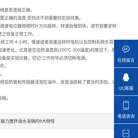
线是否连接正确。
正确的温度;否则达不到需要的实验效果。
调速电位器按顺时针方向旋转，转速由慢到快，调节到要求转
使之恢复正常工作。
续工作 4 小时，慢速或者高速运转时电机以及控制系统负荷
化，尤其是在加热温度高(200℃-300温度)的情况下，搅
备是实验仪器，切记!工作完毕必须切断电源。
在线留言
外。
。
将加热管和传感器浸泡在油中，发现油损耗了要及时添加，以
QQ客服
浴锅。
电话咨询
磁力搅拌油水浴锅的8大特性
：