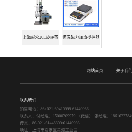
上海越众20L旋转蒸
恒温磁力加热搅拌器
发器
网站首页
关于我
联系我们
销售电话：86+021-60410999 61440966
联系人：付经理：15000209979 （微信） 张经理：186162278
传真：86-021-61448399/61440966
地址：上海市嘉定区黄渡工业园