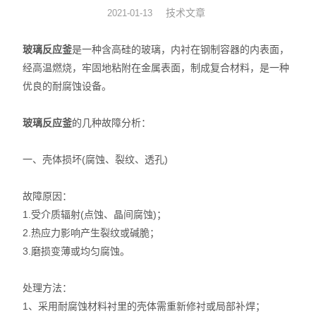
技术文章
2021-01-13
旋转蒸发器
玻璃反应釜
是一种含高硅的玻璃，内衬在钢制容器的内表面，
低温冷却液循环泵
经高温燃烧，牢固地粘附在金属表面，制成复合材料，是一种
优良的耐腐蚀设备。
低温反应浴槽
玻璃反应釜
的几种故障分析：
高低温循环一体机
不锈钢高压反应釜
一、壳体损坏(腐蚀、裂纹、透孔)
电热套
故障原因：
1.受介质辐射(点蚀、晶间腐蚀)；
恒温干燥箱
2.热应力影响产生裂纹或碱脆；
3.磨损变薄或均匀腐蚀。
循环水真空泵
处理方法：
旋片式真空泵/油泵
1、采用耐腐蚀材料衬里的壳体需重新修衬或局部补焊；