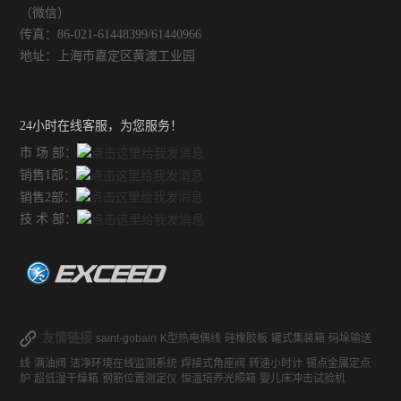
（微信）
传真：86-021-61448399/61440966
地址：上海市嘉定区黄渡工业园
24小时在线客服，为您服务！
市 场 部：
销售1部：
销售2部：
技 术 部：
友情链接
saint-gobain
K型热电偶线
硅橡胶板
罐式集装箱
码垛输送
线
满油阀
洁净环境在线监测系统
焊接式角座阀
转速小时计
锡点金属定点
炉
超低湿干燥箱
钢筋位置测定仪
恒温培养光照箱
婴儿床冲击试验机