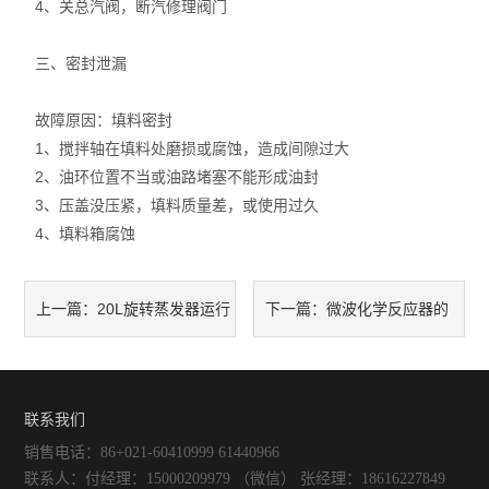
4、关总汽阀，断汽修理阀门
不锈钢常压反应釜
三、密封泄漏
故障原因：填料密封
1、搅拌轴在填料处磨损或腐蚀，造成间隙过大
2、油环位置不当或油路堵塞不能形成油封
3、压盖没压紧，填料质量差，或使用过久
4、填料箱腐蚀
20L旋转蒸发器运行
微波化学反应器的
上一篇：
下一篇：
原理和选择注意事项
特点和使用注意事项
联系我们
销售电话：86+021-60410999 61440966
联系人：付经理：15000209979 （微信） 张经理：18616227849