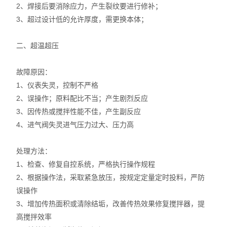
智能控温仪
2、焊接后要消除应力，产生裂纹要进行修补；
3、超过设计低的允许厚度，需更换本体；
油、水浴锅
二、超温超压
电动搅拌器
故障原因：
水热合成反应釜/消解罐
1、仪表失灵，控制不严格
2、误操作；原料配比不当；产生剧烈反应
电加热板
3、因传热或搅拌性能不佳，产生副反应
4、进气阀失灵进气压力过大、压力高
超声波清洗器
紫外分析仪
处理方法：
1、检查、修复自控系统，严格执行操作规程
微波化学反应器
2、根据操作法，采取紧急放压，按规定定量定时投料，严防
误操作
玻璃仪器烘干器
3、增加传热面积或清除结垢，改善传热效果修复搅拌器，提
高搅拌效率
药物透皮实验仪