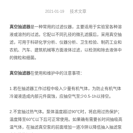
旋转蒸发器
技术文章
2021-01-19
低温冷却液循环泵
真空抽滤器
是一种常用的过滤仪器，主要适用于实验室各种溶
液或溶剂的过滤。它配以不同孔径的微孔滤膜后，采用真空抽
低温反应浴槽
滤，可用于科研化学分析、仪器分析、卫生检验、制药工业和
农机、汽车、建筑机械等方面液体过滤，以检测和除去液体中
高低温循环一体机
的微粒和细菌。
不锈钢高压反应釜
真空抽滤器
在使用和维护中的注意事项：
电热套
1.若在抽滤器工作过程中吸入少量有机气体，为防止有机气体
恒温干燥箱
冷凝液造成内部元件腐蚀，应抽空气至少0.5-1h以排空。
循环水真空泵
2.不宜抽过热气体。泵体温度超过90℃时，将启用过热保护；
温度降至60℃以下后可正常使用。如果确有需要长时间抽吸高
旋片式真空泵/油泵
温气体，在抽滤真空泵的前面增加一道冷阱以降低抽入抽滤泵