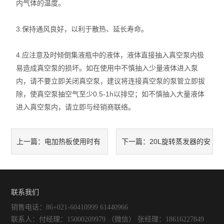
内气体的温度。
智能控温仪
3.保持通风良好，以利于散热、延长寿命。
油、水浴锅
电动搅拌器
4.应注意及时倾倒集液瓶中的液体，液体直接抽入真空泵内极
易造成真空泵的损坏。如在使用中不慎抽入少量液体进入泵
水热合成反应釜/消解罐
内，请不要立即关闭真空泵，建议将连接真空泵的泵管立即拔
除，使真空泵抽空气至少0.5-1h以排空；如不慎抽入大量液体
电加热板
进入真空泵内，请立即与经销商联络。
超声波清洗器
电加热板使用时有
20L旋转蒸发器的安
上一篇：
下一篇：
紫外分析仪
哪些需要注意的事项？
装步骤和使用注意事项
微波化学反应器
联系我们
玻璃仪器烘干器
销售电话：86+021-60410999 61440966
药物透皮实验仪
联系人：付经理：15000209979 （微信） 张经理：18616227849