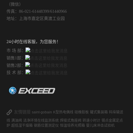
（微信）
不锈钢常压反应釜
传真：86-021-61448399/61440966
地址：上海市嘉定区黄渡工业园
24小时在线客服，为您服务！
市 场 部：
销售1部：
销售2部：
技 术 部：
友情链接
saint-gobain
K型热电偶线
硅橡胶板
罐式集装箱
码垛输送
线
满油阀
洁净环境在线监测系统
焊接式角座阀
转速小时计
锡点金属定点
炉
超低湿干燥箱
钢筋位置测定仪
恒温培养光照箱
婴儿床冲击试验机