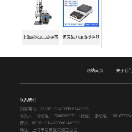
上海越众20L旋转蒸
恒温磁力加热搅拌器
发器
网站首页
关于我
联系我们
销售电话：86+021-60410999 61440966
联系人：付经理：15000209979 （微信） 张经理：186162278
传真：86-021-61448399/61440966
地址：上海市嘉定区黄渡工业园