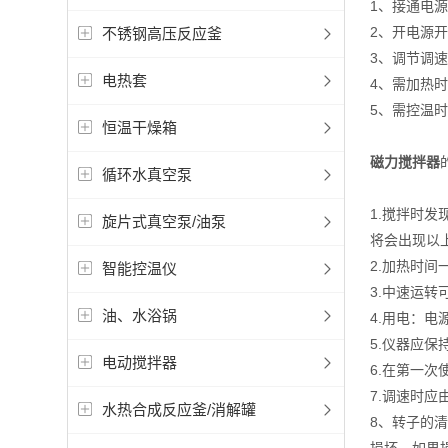
1、接通
2、开电
不锈钢高压反应釜
3、调节调
电热套
4、需加热
5、需控温
恒温干燥箱
磁力搅拌器
循环水真空泵
1.搅拌时发
旋片式真空泵/油泵
将会出现以
2.加热时
智能控温仪
3.中速运
油、水浴锅
4.用电：
5.仪器应
电动搅拌器
6.在第一
7.调速时
水热合成反应釜/消解罐
8、转子的