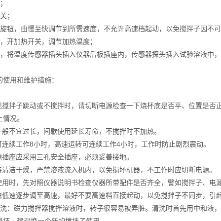
电源；
源开关；
速旋钮，由慢至快调节到所需速度，不允许高速档起动，以免搅拌子因
时，开加热开关，调节加热温度；
时，将温度传感器插头插入仪器后板插座内，传感器探头插入试验溶液中
的使用和维护措施：
现搅拌子跳动或不搅拌时，请切断电源检查一下烧杯底是否平、位置是否正、
上情况。
间一般不宜过长，间歇使用延长寿命，不搅拌时不加热。
转可连续工作8小时，高速运转可连续工作4小时，工作时防止剧烈震动。
电源插座应采用三孔安全插座，必须妥善接地。
保持清洁干燥，严禁溶液流入机内，以免损坏机器，不工作时应切断电源。
次使用时，先对照仪器说明书检查仪器所带配件是否齐全，譬如搅拌子、电
应由低速逐步调至高速，最好不要高速档直接起动，以免搅拌子不同步，引
清洗：磁力搅拌器搅拌溶液时，转子很容易被弄脏。清洗时首先用中和液