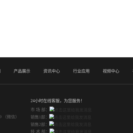
们
产品展示
资讯中心
行业应用
视频中心
24小时在线客服，为您服务！
市 场 部：
49 （微信）
销售1部：
销售2部：
技 术 部：