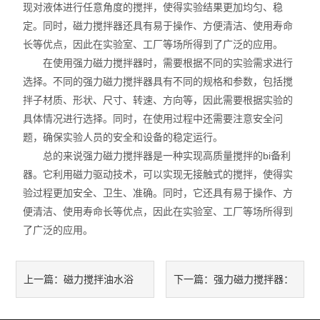
现对液体进行任意角度的搅拌，使得实验结果更加均匀、稳
智能控温仪
定。同时，磁力搅拌器还具有易于操作、方便清洁、使用寿命
油、水浴锅
长等优点，因此在实验室、工厂等场所得到了广泛的应用。
在使用强力磁力搅拌器时，需要根据不同的实验需求进行
电动搅拌器
选择。不同的强力磁力搅拌器具有不同的规格和参数，包括搅
拌子材质、形状、尺寸、转速、方向等，因此需要根据实验的
水热合成反应釜/消解罐
具体情况进行选择。同时，在使用过程中还需要注意安全问
题，确保实验人员的安全和设备的稳定运行。
电加热板
总的来说强力磁力搅拌器是一种实现高质量搅拌的bi备利
器。它利用磁力驱动技术，可以实现无接触式的搅拌，使得实
超声波清洗器
验过程更加安全、卫生、准确。同时，它还具有易于操作、方
紫外分析仪
便清洁、使用寿命长等优点，因此在实验室、工厂等场所得到
了广泛的应用。
微波化学反应器
玻璃仪器烘干器
磁力搅拌油水浴
强力磁力搅拌器：
上一篇：
下一篇：
药物透皮实验仪
锅：实现恒温加热和均匀搅拌
实现高效均匀搅拌的关键设备