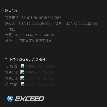
不锈钢常压反应釜
的完满结合
联系我们
销售电话：86+021-60410999 61440966
联系人：付经理：15000209979 （微信） 张经理：18616227849
（微信）
传真：86-021-61448399/61440966
地址：上海市嘉定区黄渡工业园
24小时在线客服，为您服务！
市 场 部：
销售1部：
销售2部：
技 术 部：