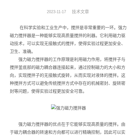
旋转蒸发器
技术文章
2023-11-17
低温冷却液循环泵
在科学实验和工业生产中，搅拌是非常重要的一环。强力
磁力搅拌器是一种能够实现高质量搅拌的利器。它利用磁力驱
低温反应浴槽
动技术，可以实现无接触式的搅拌，使得实验过程更加安全、
卫生、准确。
高低温循环一体机
强力磁力搅拌器的工作原理是利用磁力作用，将搅拌子与
搅拌釜底部的磁力耦合器连接起来，通过控制磁力的大小和方
不锈钢高压反应釜
向，实现搅拌子的无接触式旋转，从而实现对液体的搅拌。这
电热套
种搅拌方式可以避免传统搅拌方式中存在的机械密封、旋转密
封等问题，使得实验过程更加安全可靠。
恒温干燥箱
循环水真空泵
强力磁力搅拌器的优点在于它能够实现高质量的搅拌。由
旋片式真空泵/油泵
于磁力耦合器的转速和方向都可以进行精确控制，因此可以实