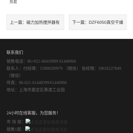
热套
智能控温仪
油、水浴锅
磁力加热搅拌器有
DZF6050真空干燥
上一篇：
下一篇：
电动搅拌器
哪几种规格？
箱功能特点及技术参数
水热合成反应釜/消解罐
联系我们
电加热板
销售电话：86+021-60410999 61440966
联系人：付经理：15000209979 （微信） 张经理：18616227849
超声波清洗器
（微信）
传真：86-021-61448399/61440966
紫外分析仪
地址：上海市嘉定区黄渡工业园
微波化学反应器
24小时在线客服，为您服务！
玻璃仪器烘干器
市 场 部：
药物透皮实验仪
销售1部：