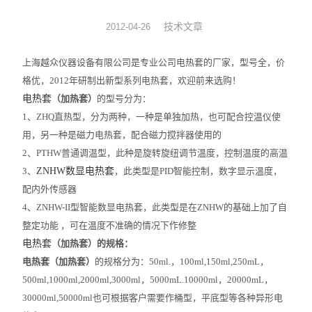
旋转蒸发器
技术文章
2012-04-26
低温冷却液循环泵
上海越众仪器设备有限公司是专业公司电热套的厂家，型号全，价
格优，2012年研制出新型系列电热套，欢迎前来选购！
低温反应浴槽
电热套
（加热套）
的型号分为：
1、ZHQ直热型，分为两种，一种是单独加热，也可配合控温仪使
高低温循环一体机
用，另一种是磁力电热套，配合磁力搅拌器使用的
2、PTHW普通调温型，此种是旋转旋纽调节温度，控制温度的高温
不锈钢高压反应釜
3、
ZNHW数显电热套
，此类型是PID智能控制，数字显示温度，
电热套
配内外传感器
4、ZNHW-II型智能数显电热套，此类型是在ZNHW的基础上加了自
恒温干燥箱
整定功能 ，可在温度不准确的情况下作修整
电热套
（加热套）的规格：
循环水真空泵
电热套（加热套）
的规格分为：50ml.，100ml,150ml,250mL，
500ml,1000ml,2000ml,3000ml，5000mL.10000ml，20000mL，
旋片式真空泵/油泵
30000ml,50000ml也可根据客户需要作桶型，平底型等各种异形电