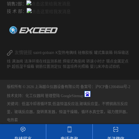
销售2部：
不锈钢常压反应釜
技 术 部：
友情链接
saint-gobain
K型热电偶线
硅橡胶板
罐式集装箱
码垛输送
线
满油阀
洁净环境在线监测系统
焊接式角座阀
转速小时计
锡点金属定点
炉
超低湿干燥箱
钢筋位置测定仪
恒温培养光照箱
婴儿床冲击试验机
版权所有 © 2026 上海越众仪器设备有限公司
备案号：沪ICP备12004844号-2
技术支持：
化工仪器网
管理登陆
GoogleSitemap
关键词：低温冷却液循环泵,低温恒温反应浴,玻璃反应釜，不锈钢高压反应
釜，玻璃反应器，旋转蒸发器，恒温干燥箱，循环水真空泵，磁力搅拌器，
电热套
在线留言
电话咨询
关注微信