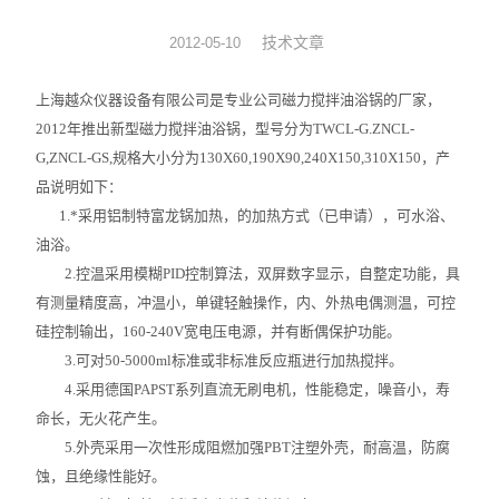
旋转蒸发器
技术文章
2012-05-10
低温冷却液循环泵
上海越众仪器设备有限公司是专业公司磁力搅拌油浴锅的厂家，
2012年推出新型磁力搅拌油浴锅，型号分为TWCL-G.ZNCL-
低温反应浴槽
G,ZNCL-GS,规格大小分为130X60,190X90,240X150,310X150，产
品说明如下：
高低温循环一体机
1.*采用铝制特富龙锅加热，的加热方式（已申请），可水浴、
油浴。
不锈钢高压反应釜
2.控温采用模糊PID控制算法，双屏数字显示，自整定功能，具
电热套
有测量精度高，冲温小，单键轻触操作，内、外热电偶测温，可控
硅控制输出，160-240V宽电压电源，并有断偶保护功能。
恒温干燥箱
3.可对50-5000ml标准或非标准反应瓶进行加热搅拌。
4.采用德国PAPST系列直流无刷电机，性能稳定，噪音小，寿
循环水真空泵
命长，无火花产生。
5.外壳采用一次性形成阻燃加强PBT注塑外壳，耐高温，防腐
旋片式真空泵/油泵
蚀，且绝缘性能好。