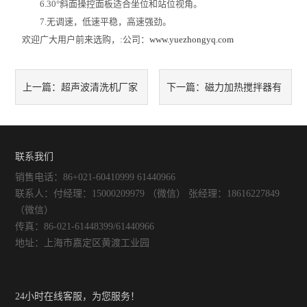
6.30°斜面操控面板适合坐位和站位视角。
智能控温仪
7.无调速，低速平稳，高速强劲。
欢迎广大用户前来选购，:公司：
油、水浴锅
www.yuezhongyq.com
电动搅拌器
超声波清洗机厂家
磁力加热搅拌器有
上一篇：
下一篇：
水热合成反应釜/消解罐
及应用领域
哪几种规格？
电加热板
联系我们
超声波清洗器
销售电话：86+021-60410999 61440966
联系人：付经理：15000209979 （微信） 张经理：18616227849
紫外分析仪
（微信）
传真：86-021-61448399/61440966
微波化学反应器
地址：上海市嘉定区黄渡工业园
玻璃仪器烘干器
24小时在线客服，为您服务！
药物透皮实验仪