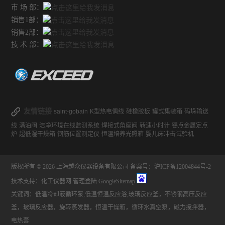
市 场 部：
不锈钢常压反应釜
销售1部：
销售2部：
技 术 部：
友情链接
saint-gobain
K型热电偶线
硅橡胶板
罐式集装箱
码垛输送
线
满油阀
洁净环境在线监测系统
焊接式角座阀
转速小时计
锡点金属定点
炉
超低湿干燥箱
钢筋位置测定仪
恒温培养光照箱
婴儿床冲击试验机
版权所有 © 2026 上海越众仪器设备有限公司
备案号：沪ICP备12004844号-2
技术支持：
化工仪器网
管理登陆
GoogleSitemap
关键词：低温冷却液循环泵,低温恒温反应浴,玻璃反应釜，不锈钢高压反应
釜，玻璃反应器，旋转蒸发器，恒温干燥箱，循环水真空泵，磁力搅拌器，
电热套