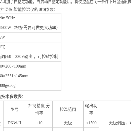
型又增加了自整定功能，当启动自整定功能后，将使控温在同一条件下升温速度
数显控温仪.智能控温仪的
详细参数：
20v 50Hz
≤1500W（根据需要可做更大功率）
5W
1℃
无调压0—220V输出 ，可控硅控制
40×200×100mm
80×2551×145mm
300g±50g
的
技术参数表：
控制精度 分
输出功
型号
控温范围
辨率
率
DKW-II
±10
无级
≤1500
无级调压，可
控