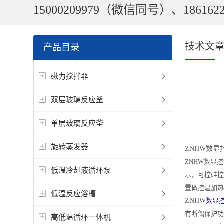
15000209979（微信同号）、1861622
技术文
产品目录
磁力搅拌器
双层玻璃反应釜
单层玻璃反应釜
旋转蒸发器
ZNHW数显
ZNHW
数显控
低温冷却液循环泵
示，可控硅控
置做控温加热
低温反应浴槽
ZNHW
数显控
有断偶保护功
高低温循环一体机