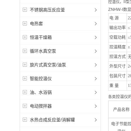
控温仪。II
ZNHW-I
不锈钢高压反应釜
电 源
2
电热套
输出功率
恒温干燥箱
空载功耗
≤
控温精度
±
循环水真空泵
控温方式
旋片式真空泵/油泵
外型尺寸
2
包装尺寸
2
智能控温仪
重 量
1
油、水浴锅
控温仪
各类
电动搅拌器
产品名称
水热合成反应釜/消解罐
电子节能