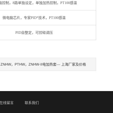
脑控制，8路单独设定，单独加热控制，PT100感温
微电脑芯片，专家PID*技术，PT100感温
PID自整定，可控硅调压
ZNHW，PTHW，ZNHW-II电加热套--- 上海厂家及价格
：
在线留言
联系我们