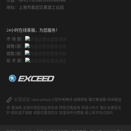
传真：86-021-61448399/61440966
地址：上海市嘉定区黄渡工业园
24小时在线客服，为您服务！
市 场 部：
销售1部：
销售2部：
技 术 部：
友情链接
saint-gobain
K型热电偶线
硅橡胶板
罐式集装箱
码垛输送
线
满油阀
洁净环境在线监测系统
焊接式角座阀
转速小时计
锡点金属定点
炉
超低湿干燥箱
钢筋位置测定仪
恒温培养光照箱
婴儿床冲击试验机