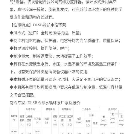
的*设备。该设备配合我公司的磁力搅拌器，循环水式多用真空
智能控温仪
泵，真空冷冻干燥箱，旋转蒸发仪，可完成低温环境下的各种化学
反应作业和药物存贮过程。
油、水浴锅
【性能特点】DLSB冷却水循环泵
电动搅拌器
◆风冷式（进口）全封闭压缩机组，质量；
◆制冷机组继电器，保护器，电容等均为高品质器件，质量保证；
水热合成反应釜/消解罐
◆数显温度控制，操作简单，醒目；
◆制冷量大，制冷速度快，大地提高了工作效率；
电加热板
◆具有在水源缺乏水质、水压、水温不佳的环境及高温工作条件
下，可有效保护各类精密设备仪器正常的使用.
超声波清洗器
◆本机循环泵的流量可调亦可定制，大满足不同用户的实际需要；
◆本机所有型号均可根据用户要求在低温与制冷量，低温与容器量
紫外分析仪
之间合理搭配。
微波化学反应器
制冷专家--DLSB冷却水循环泵厂家及报价
+
制冷性能
循环性能
控温性能
工作条件
外形尺寸
宽
玻璃仪器烘干器
环境
规格型
储液
空载低
扬程
调温范
恒温精
长
高
制冷量
流量
电源
（mm）
号
容积
温度
H
围
度
（mm）
（mm）
温度
（W）
（Q）
（V/HZ）
width
湿度
（L）
（℃）
（m）
（℃）
（℃）
Length
Height
（℃）
药物透皮实验仪
DLSB-
1328-
5
-15
-10
±0.2
220
25
500
370
540