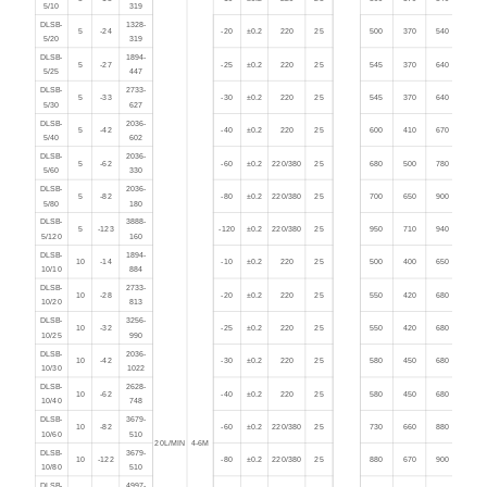
5/10
319
DLSB-
1328-
5
-24
-20
±0.2
220
25
500
370
540
不锈钢常压反应釜
5/20
319
DLSB-
1894-
5
-27
-25
±0.2
220
25
545
370
640
5/25
447
DLSB-
2733-
5
-33
-30
±0.2
220
25
545
370
640
5/30
627
DLSB-
2036-
5
-42
-40
±0.2
220
25
600
410
670
5/40
602
DLSB-
2036-
5
-62
-60
±0.2
220/380
25
680
500
780
5/60
330
DLSB-
2036-
5
-82
-80
±0.2
220/380
25
700
650
900
5/80
180
DLSB-
3888-
5
-123
-120
±0.2
220/380
25
950
710
940
5/120
160
DLSB-
1894-
10
-14
-10
±0.2
220
25
500
400
650
10/10
884
DLSB-
2733-
10
-28
-20
±0.2
220
25
550
420
680
10/20
813
DLSB-
3256-
10
-32
-25
±0.2
220
25
550
420
680
10/25
990
DLSB-
2036-
10
-42
-30
±0.2
220
25
580
450
680
10/30
1022
DLSB-
2628-
10
-62
-40
±0.2
220
25
580
450
680
10/40
748
DLSB-
3679-
10
-82
-60
±0.2
220/380
25
730
660
880
10/60
510
20L/MIN
4-6M
DLSB-
3679-
10
-122
-80
±0.2
220/380
25
880
670
900
10/80
510
DLSB-
4997-