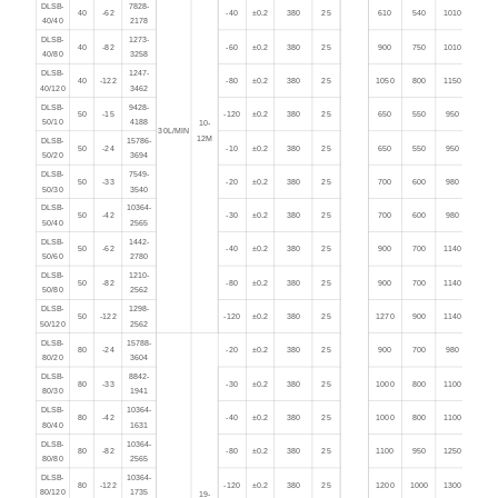
DLSB-
7828-
40
-62
-40
±0.2
380
25
610
540
1010
40/40
2178
DLSB-
1273-
40
-82
-60
±0.2
380
25
900
750
1010
40/80
3258
DLSB-
1247-
40
-122
-80
±0.2
380
25
1050
800
1150
40/120
3462
DLSB-
9428-
50
-15
-120
±0.2
380
25
650
550
950
50/10
4188
10-
30L/MIN
12M
DLSB-
15786-
50
-24
-10
±0.2
380
25
650
550
950
50/20
3694
DLSB-
7549-
50
-33
-20
±0.2
380
25
700
600
980
50/30
3540
DLSB-
10364-
50
-42
-30
±0.2
380
25
700
600
980
50/40
2565
DLSB-
1442-
50
-62
-40
±0.2
380
25
900
700
1140
50/60
2780
DLSB-
1210-
50
-82
-80
±0.2
380
25
900
700
1140
50/80
2562
DLSB-
1298-
50
-122
-120
±0.2
380
25
1270
900
1140
50/120
2562
DLSB-
15788-
80
-24
-20
±0.2
380
25
900
700
980
80/20
3604
DLSB-
8842-
80
-33
-30
±0.2
380
25
1000
800
1100
80/30
1941
DLSB-
10364-
80
-42
-40
±0.2
380
25
1000
800
1100
80/40
1631
DLSB-
10364-
80
-82
-80
±0.2
380
25
1100
950
1250
80/80
2565
DLSB-
10364-
80
-122
-120
±0.2
380
25
1200
1000
1300
80/120
1735
19-