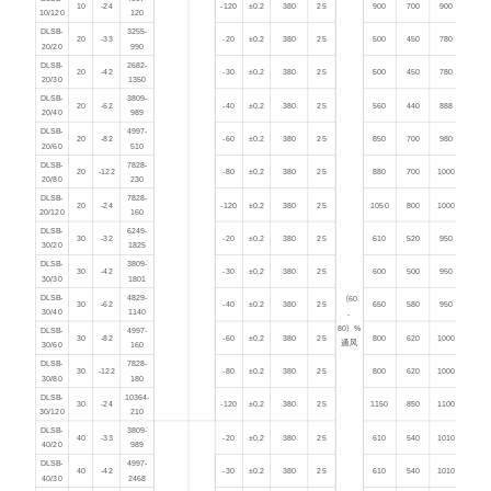
10
-24
-120
±0.2
380
25
900
700
900
10/120
120
DLSB-
3255-
20
-33
-20
±0.2
380
25
500
450
780
20/20
990
DLSB-
2682-
20
-42
-30
±0.2
380
25
500
450
780
20/30
1350
DLSB-
3809-
20
-62
-40
±0.2
380
25
560
440
888
20/40
989
DLSB-
4997-
20
-82
-60
±0.2
380
25
850
700
980
20/60
510
DLSB-
7828-
20
-122
-80
±0.2
380
25
880
700
1000
20/80
230
DLSB-
7828-
20
-24
-120
±0.2
380
25
1050
800
1000
20/120
160
DLSB-
6249-
30
-32
-20
±0.2
380
25
610
520
950
30/20
1825
DLSB-
3809-
30
-42
-30
±0.2
380
25
600
500
950
30/30
1801
DLSB-
4829-
（60
30
-62
-40
±0.2
380
25
650
580
950
30/40
1140
-
80）%
DLSB-
4997-
30
-82
-60
±0.2
380
25
800
620
1000
通风
30/60
160
DLSB-
7828-
30
-122
-80
±0.2
380
25
800
620
1000
30/80
180
DLSB-
10364-
30
-24
-120
±0.2
380
25
1150
850
1100
30/120
210
DLSB-
3809-
40
-33
-20
±0.2
380
25
610
540
1010
40/20
989
DLSB-
4997-
40
-42
-30
±0.2
380
25
610
540
1010
40/30
2468