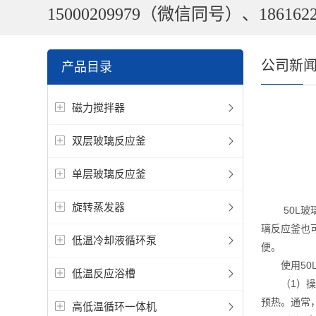
15000209979（微信同号）、1861622
公司新
产品目录
磁力搅拌器
双层玻璃反应釜
单层玻璃反应釜
旋转蒸发器
50L玻璃
璃反应釜也
低温冷却液循环泵
便。
使用50L
低温反应浴槽
（1）操作
预热。通常，
高低温循环一体机