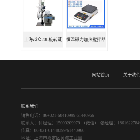
上海越众20L旋转蒸
恒温磁力加热搅拌器
发器
网站首页
关于我
联系我们
销售电话：86+021-60410999 61440966
联系人：付经理：15000209979 （微信） 张经理：186162278
传真：86-021-61448399/61440966
地址：上海市嘉定区黄渡工业园