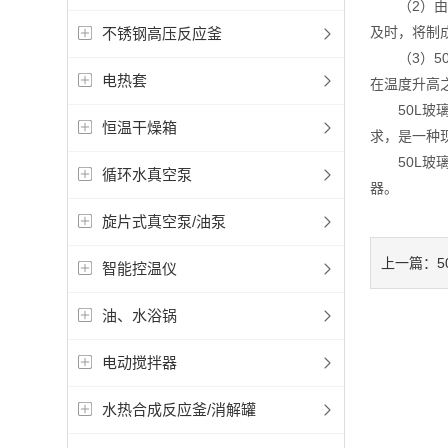
（2）由于
及时，将制
不锈钢高压反应釜
（3）50
电热套
在温度升高
50L玻璃
恒温干燥箱
求，是一种
50L玻璃
循环水真空泵
器。
旋片式真空泵/油泵
上一篇：
智能控温仪
油、水浴锅
电动搅拌器
水热合成反应釜/消解罐