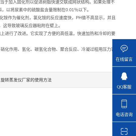
当于加入固化剂以促进树脂快速交联成网状结构。如果处理不
，以将尿素中的硫酸盐含量限制在0.01％以下。
化铵作为催化剂，氯化铵的反应速度快，PH值不高显示，并且
，这导致玻璃反应器粘附在壁上。
上进行了改进。它实现了方便的高低温，快速加热和冷却的要
硝化作用、氢化、碳氢化合物、聚合反应、冷凝过程用压力容
在线留言
旋转蒸发仪厂家的使用方法
：
QQ客服
电话咨询