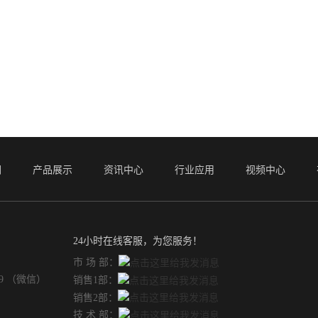
们
产品展示
资讯中心
行业应用
视频中心
24小时在线客服，为您服务！
市 场 部：
49 （微信）
销售1部：
销售2部：
技 术 部：