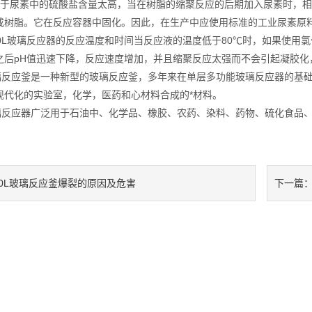
尿素中的硫酸盐含量太高，当在树脂的缩聚反应的后期加入尿素时，相
成树脂。它在反应容器中固化。因此，在生产中应使用标准的工业尿素原料
L玻璃反应器的反应温度和时间当反应液的温度低于80℃时，如果使用氯
之后pH值迅速下降，反应速度增加，并且缩聚反应太强而不会引起凝胶化
反应釜是一种新型的玻璃反应釜，多年来在单层多功能玻璃反应器的基础
现代化的实验室，化学，医药和心材料合成的*材料。
反应器广泛用于石油中、化学品、橡胶、农药、染料、药物、硫化食品、
50L玻璃反应釜爆裂的原因及危害
下一篇