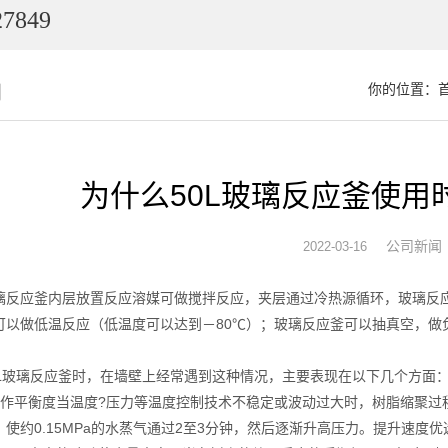
7849
闻
你的位置：
为什么50L玻璃反应釜使用
公司新闻
2022-03-16
反应釜内层放置反应溶媒可做搅拌反应，夹层通过冷热源循环，玻璃反应
可以做低温反应（低温度可以达到－80℃）；玻璃反应釜可以抽真空，做
玻璃反应釜时，在墙壁上经常遇到这种情况，主要表现在以下几个方面
平衡度当温度?压力等温度控制技术不稳定或波动过大时，树脂缩聚过
使约0.15MPa的水蒸气通过2至3分钟，然后逐渐升高压力。提升速度优选为