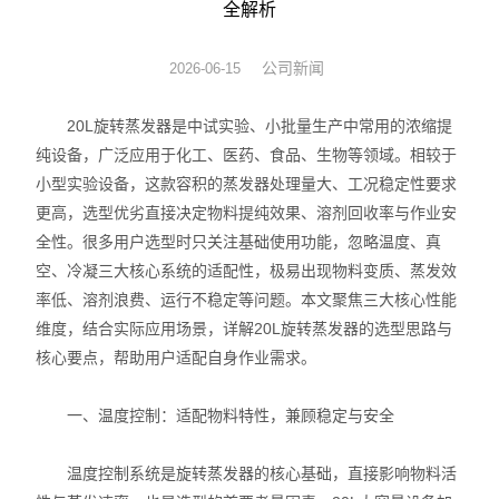
全解析
旋转蒸发器
公司新闻
2026-06-15
低温冷却液循环泵
20L旋转蒸发器是中试实验、小批量生产中常用的浓缩提
低温反应浴槽
纯设备，广泛应用于化工、医药、食品、生物等领域。相较于
小型实验设备，这款容积的蒸发器处理量大、工况稳定性要求
高低温循环一体机
更高，选型优劣直接决定物料提纯效果、溶剂回收率与作业安
全性。很多用户选型时只关注基础使用功能，忽略温度、真
不锈钢高压反应釜
空、冷凝三大核心系统的适配性，极易出现物料变质、蒸发效
率低、溶剂浪费、运行不稳定等问题。本文聚焦三大核心性能
电热套
维度，结合实际应用场景，详解20L旋转蒸发器的选型思路与
恒温干燥箱
核心要点，帮助用户适配自身作业需求。
循环水真空泵
一、温度控制：适配物料特性，兼顾稳定与安全
旋片式真空泵/油泵
温度控制系统是旋转蒸发器的核心基础，直接影响物料活