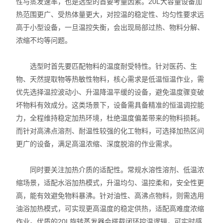
性与蒸发速率，也是选型的首要考量因素。20L大容量设备加
智能控温仪
热范围更广、受热体量更大，对控温的稳定性、均匀性要求远
高于小型设备，一旦温控失衡，会出现局部过热、物料分解、
油、水浴锅
浓缩不均等问题。
电动搅拌器
选型时首先要匹配物料的温度耐受特性。针对医药、生
水热合成反应釜/消解罐
物、天然提取物等热敏性物料，核心需求是低温恒温作业，需
优先选择温控波动小、升温降温平缓的设备，避免温度骤变破
电加热板
坏物料有效成分。这类场景下，设备需具备精准的恒温调控能
力，全程维持稳定加热环境，杜绝温度偏差带来的物料损耗。
超声波清洗器
而针对高沸点溶剂、耐温性较强的化工物料，可选择加热区间
更广的设备，满足高温浓缩、深度脱溶的作业需求。
紫外分析仪
微波化学反应器
同时要关注加热介质的适配性。常规水溶性溶剂、低温浓
缩场景，适配水浴加热模式，升温均匀、温控柔和，安全性更
玻璃仪器烘干器
高，能有效避免物料暴沸。针对油性、高沸点物料，则需选用
油浴加热模式，可实现更高温度的稳定供热，适配高难度浓缩
药物透皮实验仪
作业。优质的20L旋转蒸发器会搭载闭环控温逻辑，可实时感