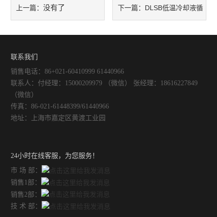
没有了
DLSB低温冷却液循
上一篇：
下一篇：
环泵常见故障，不制冷循环不
畅维修保养维护技巧
联系我们
销售电话：86+021-60410999 61440966
联系人：付经理：15000209979 （微信） 张经理：18616227849
（微信）
传真：86-021-61448399/61440966
地址：上海市嘉定区黄渡工业园
24小时在线客服，为您服务！
市 场 部：
销售1部：
销售2部：
技 术 部：