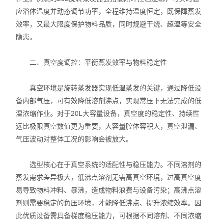
应浴体温度并动态调节功率，全程维持温度恒定，既保障蒸发
不锈钢常压反应釜
效率，又最大限度保护物料品质，同时规避干烧、超温等安全
隐患。
二、真空度调控：平衡蒸发效率与物料稳定性
真空环境是旋转蒸发器实现低温蒸发的关键，通过降低设
备内部气压，可有效降低溶剂沸点，实现常压下无法完成的低
温浓缩作业。对于20L大容量设备，真空度的稳定性、持续性
远比极限真空数值更为重要，大容量腔体容积大，真空泄漏、
气压波动对整体工况的影响会被放大。
选型核心在于真空系统的适配性与稳压能力。不同溶剂的
蒸发需求差异极大，低沸点溶剂无需高真空环境，过高真空度
易导致物料冲料、暴沸，造成物料浪费与设备污染；高沸点溶
剂则需要稳定的负压环境，才能降低沸点、提升浓缩效率。因
此优质设备需具备梯度稳压能力，可根据不同溶剂、不同浓缩