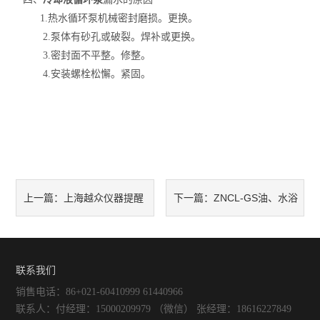
1.热水循环泵机械密封磨损。更换。
不锈钢常压反应釜
2.泵体有砂孔或破裂。焊补或更换。
3.密封面不平整。修整。
4.安装螺栓松懈。紧固。
上海越众仪器提醒
ZNCL-GS油、水浴
上一篇：
下一篇：
你旋转蒸发器保养注意
锅恒温磁力搅拌器规格选购
联系我们
销售电话：86+021-60410999 61440966
联系人：付经理：15000209979 （微信） 张经理：18616227849