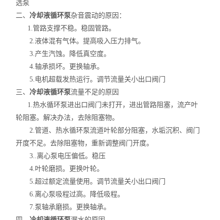
选泵
智能控温仪
二、
冷却液循环泵
杂音震动的原因：
1.管路支撑不稳。稳固管路。
油、水浴锅
2.液体混有气体。提高吸入压力排气。
电动搅拌器
3.产生汽蚀。降低真空度。
4.轴承损坏。更换轴承。
水热合成反应釜/消解罐
5.电机超载发热运行。调节流量关小出口阀门
三、
冷却液循环泵
流量不足的原因
电加热板
1.热水循环泵进出口阀门未打开，进出管路阻塞，流产叶
轮阻塞。解决办法，去除阻塞物。
超声波清洗器
2.管道、热水循环泵流道叶轮部分阻塞，水垢沉积、阀门
开度不足。去除阻塞物，重新调整阀门开度。
紫外分析仪
3..离心泵电压偏低。稳压
微波化学反应器
4.叶轮磨损。更换叶轮。
5.超过额定流量使用。调节流量关小出口阀门
玻璃仪器烘干器
6.离心泵吸程过高。降低吸程。
7.泵轴承磨损。更换轴承。
药物透皮实验仪
四、
冷却液循环泵
漏水的原因