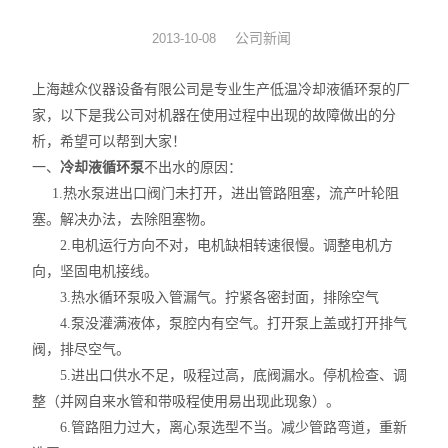
旋转蒸发器
公司新闻
2013-10-08
低温冷却液循环泵
上海越众仪器设备有限公司是专业生产低温冷却液循环泵的厂
家，以下是我公司对机器在使用过程中出现的故障做出的分
低温反应浴槽
析，希望可以帮到大家！
一、
冷却液循环泵
不出水的原因：
高低温循环一体机
1.热水泵进出口阀门未打开，进出管路阻塞，流产叶轮阻
塞。解决办法，去除阻塞物。
不锈钢高压反应釜
2.电机运行方向不对，电机缺相转速很慢。调整电机方
电热套
向，坚固电机接线。
3.热水循环泵吸入管漏气。拧紧各密封面，排除空气
恒温干燥箱
4.泵没灌满液体，泵腔内有空气。打开泵上盖或打开排气
阀，排尽空气。
循环水真空泵
5.进出口供水不足，吸程过高，底阀漏水。停机检查、调
整（并网自来水管和带吸程使用易出现此现象）。
旋片式真空泵/油泵
6.管路阻力过大，离心泵选型不当。减少管路弯道，重新