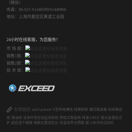
（微信）
传真：86-021-61448399/61440966
地址：上海市嘉定区黄渡工业园
24小时在线客服，为您服务！
市 场 部：
销售1部：
销售2部：
技 术 部：
友情链接
saint-gobain
K型热电偶线
硅橡胶板
罐式集装箱
码垛输送
线
满油阀
洁净环境在线监测系统
焊接式角座阀
转速小时计
锡点金属定点
炉
超低湿干燥箱
钢筋位置测定仪
恒温培养光照箱
婴儿床冲击试验机