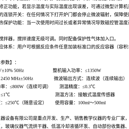
修正功能，若显示温度与实际温度出现误差，可通过微型计算机
的连锁开关：在任何情况下打开炉门都会停止微波辐射，保障使
热保护功能：当一次使用时间过长或者异常情况导致磁控管温度
搅拌器，搅拌速度无级可调。同时配备保护性气体加入口。
应体系：用户可根据反应条件任意加装标准口的反应容器（容积100
术参数】：
0V±10% 50Hz 整机输入功率：≤1350W
2450 MHz±50Hz 微波输出方式：连续波（连续输出）
率：≤800W（连续可调） 测温精度：≤0.3℃
度：≤1℃ 测温方法：接触式温度传感器
：≤250℃（随意设定） 使用容量：100ml～500ml
仪器设备有限公司是重点开发、生产、销售教学仪器的专业厂家
泵，玻璃仪器气流烘干器、低温冷却液循环泵、自动部份收集器