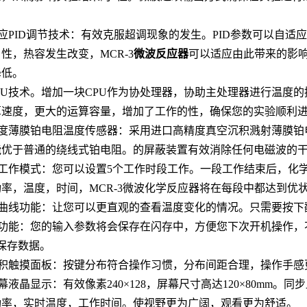
应PID调节技术：有效克服超调现象的发生。PID参数可以自
性，热容发生改变，MCR-3
微波反应器
可以适应由此带来的影响
降低。
PU技术。增加一块CPU作为协处理器，协助主处理器进行温度的
算速度，更大的运算容量，增加了工作的性，确保您的实验顺利
度薄膜铂电阻温度传感器：采用进口高精度真空沉积溅射薄膜铂
能优于普通的绕线式铂电阻。的屏蔽装置有效消除任何电磁波的
工作模式：您可以设置5个工作时段工作。一段工作结束后，化
率，温度，时间，MCR-3微波化学反应器将在每段中都达到优
曲线功能：让您可以更直观的查看温度变化的情况。只需要按下
功能：您的输入参数将会保存在闪存中，方便您下次开机操作，不
保存数据。
积触摸面板：按键分布符合操作习惯，分布间距合理，操作手感
幕液晶显示：有效像素240×128，屏幕尺寸高达120×80mm
功率，实时温度，工作时间。使视野更为广阔，观看更为舒适。