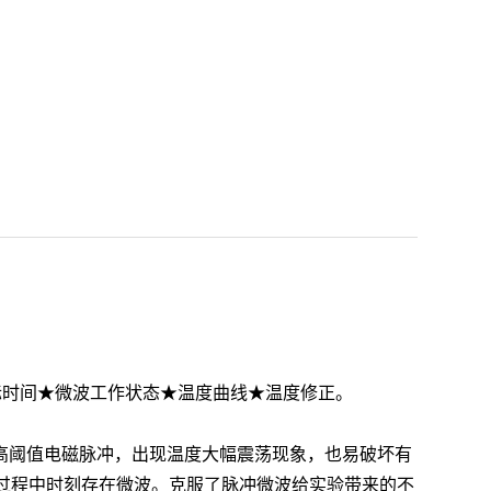
际时间
★
微波工作状态
★
温度曲线
★
温度修正。
生高阈值电磁脉冲，出现温度大幅震荡现象，也易破坏有
过程中时刻存在微波。克服了脉冲微波给实验带来的不