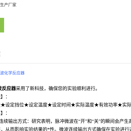
生产厂家
绍
 微波化学反应器
波反应器
采用了新科技，确保您的实验顺利进行。
能】：
段
★
设定挡位
★
设定温度
★
设定时间
★
实际温度
★
有效功率
★
实
述】：
连续输出方式：研究表明，脉冲微波在“开”和“关”的瞬间会产
态，从而影响实验结果的*性。微波连续输出方式确保在实验进行