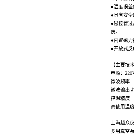
●
温度误差
●
具有安全
●
磁控管过
伤。
●
内置磁力
●
开放式反
【主要技
电源：22
微波频率：
微波输出功
控温精
高使用温度
上海越众
多用真空