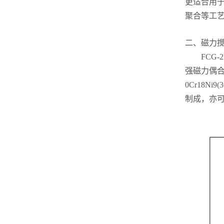
更适合用
聚合等工
二、磁力
FCG-2
强磁力偶
0Cr18Ni
制成，亦可