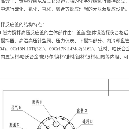
于高分子、贵重介质以及其它渗透力强的化学介质进行搅拌反应
艺中进行硫化、氟化、氢化、聚合等反应理想的无泄漏反应设备
搅拌反应釜的结构特点：
L磁力搅拌高压反应釜的主体部件由：釜盖(整体锻造探伤合格后
合搅拌器、高温高压针型阀、压力仪表、下搅拌部分、内冷却盘
9(304)、0Cr18Ni10Ti(321)、00Cr17Ni14Mo2(316
内置钛材/哈氏合金/蒙乃尔/镍材/锆材/钽材/银材/四氟等内胆、