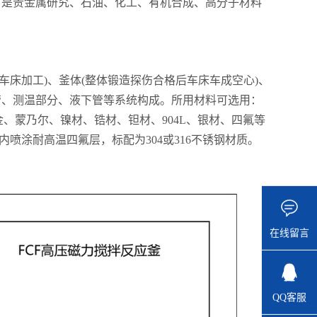
，是贵金属研究、石油、化工、有机合成、高分子材料
。
车床加工)、釜体(整体锻造探伤合格后车床车成空心)、
管、测温部分、液下管等系统构成。所用材料可选用：
L)、钛材、哈氏合金、蒙乃尔、镍材、锆材、钽材、904L、银材、四氟等
可内喷涂耐高温四氟层，标配为304或316不锈钢材质。
在线留言
QQ客服