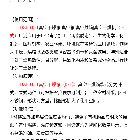
【使用范围】：
DZF-6021
真空干燥箱|真空箱|真空烘箱|真空干燥机
（卧
式）
广泛应用于
LED
电子加工（树脂脱泡）、生物化学，化工
制药、医疗机构、农业科研、环境保护等研究应用领域，作粉
末干燥、烘培以及各类玻璃容器的消毒和灭菌这用。特别适合
于对干燥热敏性、易分解、易氧化物质和复杂成分物品进行快
速的干燥处理。
【
结构原理
】：
DZF-6021
真空干燥箱（卧式）
真空干燥箱款式分为卧
式、立式两种（可根据客户要求订制）；工作室材料采用
304
不锈钢，形状为方型，比圆形扩大了使用空间。
【功能特点
】：
1.
环绕室外加热层使温度更均匀，避免了有机物品与明火的接
触而产生燃烧，温度设定和时间设定均为智能化数字显示，具
有控温准确、精度高等特点。