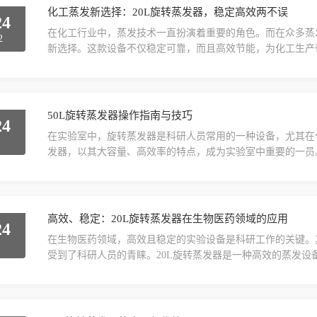
化工蒸发新选择：20L旋转蒸发器，稳定高效两不误
24
在化工行业中，蒸发技术一直扮演着重要的角色。而在众多蒸
2
新选择。这款设备不仅稳定可靠，而且高效节能，为化工生产
表现出色。它采用了先进的旋转蒸发技术，通过高速旋转的方
过热或蒸发不均匀的问题。此外，该设备还配备了智能控制系
设备在长时间运行中保持稳定性和可靠性。其次，20L旋...
50L旋转蒸发器操作指南与技巧
24
在实验室中，旋转蒸发器是科研人员常用的一种设备，尤其在
2
发器，以其大容量、高效率的特点，成为实验室中重要的一员
助您更好地使用这一设备。首先，我们来了解一下50L旋转
统和冷凝系统组成。在使用过程中，需要注意以下几点：在操
无松动现象。接通电源后，按照操作手册的步骤，逐步启...
高效、稳定：20L旋转蒸发器在生物医药领域的应用
24
在生物医药领域，高效且稳定的实验设备是科研工作的关键。
2
受到了科研人员的青睐。20L旋转蒸发器是一种高效的蒸发
纯。在生物医药领域，它常被用于分离和纯化生物大分子、药
先，20L旋转蒸发器的高效性使其在生物医药领域具有显著
度。同时，蒸发器配备了高效的冷凝系统，能够快速回收溶剂..