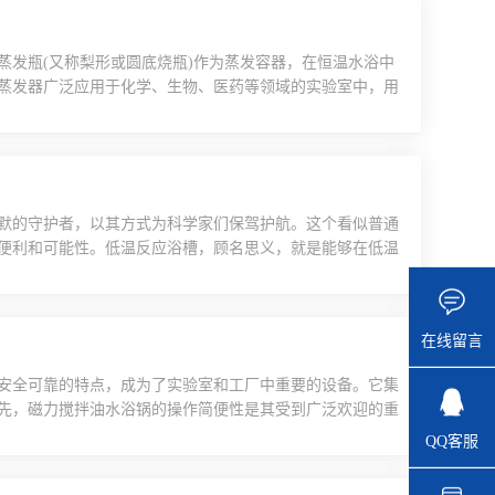
蒸发瓶(又称梨形或圆底烧瓶)作为蒸发容器，在恒温水浴中
蒸发器广泛应用于化学、生物、医药等领域的实验室中，用
优势包括：高效蒸发：通过旋转蒸发瓶，可以增大溶液的蒸
热温度，保证蒸发过程在稳定的温度下进行。减压蒸馏：通
.
默的守护者，以其方式为科学家们保驾护航。这个看似普通
便利和可能性。低温反应浴槽，顾名思义，就是能够在低温
冷系统，能够迅速将浴槽内的温度降低到实验所需的低温状
在化学合成中，许多反应需要在低温下进行，以减缓反应速
..
在线留言
安全可靠的特点，成为了实验室和工厂中重要的设备。它集
先，磁力搅拌油水浴锅的操作简便性是其受到广泛欢迎的重
下，而且容易出错。而磁力搅拌油水浴锅则通过磁力驱动搅
QQ客服
设备就能自动完成搅拌和控温过程。这种自动化操作方式不
..