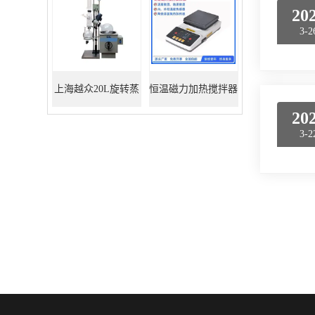
20
3-2
上海越众20L旋转蒸
恒温磁力加热搅拌器
20
发器
3-2