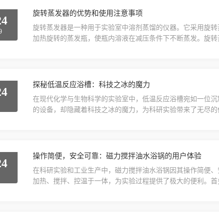
旋转蒸发器的优势和使用注意事项
24
旋转蒸发器是一种用于实验室中溶剂蒸馏的仪器。它采用旋转
9
加热旋转的蒸发瓶，使瓶内溶液在减压条件下不断蒸发。旋转
于溶剂的回收、浓缩和干燥等操作。旋转蒸发器的主要特点和
发表面积，提高蒸发效率。温度控制：水浴锅可以精确控制加
过真空泵降低系统内的压力，可以降低溶液的沸点，使蒸发过..
探秘低温反应浴槽：科技之冰的魔力
24
在现代化学与生物科学的实验室中，低温反应浴槽宛如一位沉
7
的设备，却隐藏着科技之冰的魔力，为科研实验带来了无尽的
环境下进行化学反应或生物实验的设备。它通常采用高效的制
态，并维持在这一温度范围内，确保实验的准确性和稳定性。
率，避免副反应的发生。低温反应浴槽正是这些反应的得力助手.
操作简便，安全可靠：磁力搅拌油水浴锅的用户体验
24
在科研实验和工业生产中，磁力搅拌油水浴锅因其操作简便、
8
加热、搅拌、控温于一体，为实验过程提供了极大的便利。首
要原因之一。传统的搅拌方式需要人工手动操作，不仅效率低
拌子进行搅拌，无需人工干预，只需设置好搅拌速度和温度，
仅提高了工作效率，还降低了操作难度，使得实验人员能够更加.