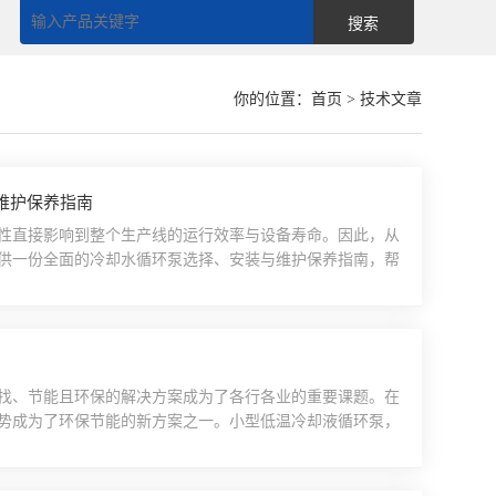
你的位置：
首页
> 技术文章
维护保养指南
性直接影响到整个生产线的运行效率与设备寿命。因此，从
供一份全面的冷却水循环泵选择、安装与维护保养指南，帮
明确冷却水循环泵的应用场景与需求，包括流量、扬程、介
式等，以确保泵体能够耐腐蚀、耐高温、耐磨损。此外，还
..
找、节能且环保的解决方案成为了各行各业的重要课题。在
势成为了环保节能的新方案之一。小型低温冷却液循环泵，
用先进的冷却技术和循环系统设计，能够在保持低温环境的
，非常适合于空间有限的实验室或生产线中使用。在环保方
..