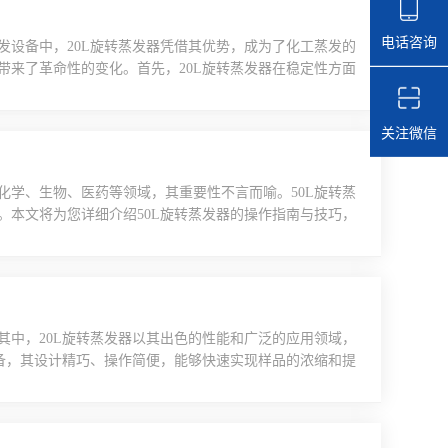
电话咨询
发设备中，20L旋转蒸发器凭借其优势，成为了化工蒸发的
带来了革命性的变化。首先，20L旋转蒸发器在稳定性方面
式，使得物料在蒸发过程中能够均匀受热，从而避免了局部
统，能够实时监测设备的运行状态，并进行自动调节，确保
关注微信
化学、生物、医药等领域，其重要性不言而喻。50L旋转蒸
。本文将为您详细介绍50L旋转蒸发器的操作指南与技巧，
蒸发器的基本结构。它主要由蒸发器主体、旋转系统、加热系
作前，务必检查设备是否完好无损，确保各部件连接紧密，
其中，20L旋转蒸发器以其出色的性能和广泛的应用领域，
设备，其设计精巧、操作简便，能够快速实现样品的浓缩和提
物成分等，对于提升实验效率和精确度具有重要意义。首
优势。其旋转式设计能够使样品均匀受热，从而加快蒸发速
.