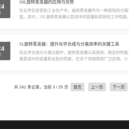
50L旋转蒸发器的应用与优势
24
在化学实验室和工业生产中，旋转蒸发器作为一种高效的分离
6
程。其中，50L旋转蒸发器以其适中的容量和高效的工作性能
导性能。其设计合理，加热面积大，能够迅速将热源传递给待
温度和旋转速度，用户可以轻松调节蒸发速率，以满足不同实验
便捷性。设备配备了先进的控制系统，用户可以通过触摸...
5L旋转蒸发器：提升化学合成与分离效率的关键工具
24
在化学合成与分离过程中，旋转蒸发器以其高效、稳定的性能
2
借其适中的容量和出色的性能，在多个领域得到广泛应用。5
积，同时利用真空泵降低系统内的压力，使溶液在较低温度下
样品的破坏，从而保证了实验结果的准确性。在化学合成实验
提纯。其稳定的旋转速度和精确的温度控制，使得反应过程中的.
共 241 条记录，当前 3 / 25 页
首页
上一页
下一页