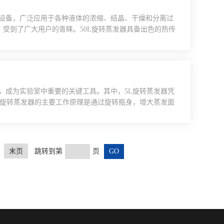
设备，广泛应用于各种液体的浓缩、结晶、干燥和分离过
，受到了广大用户的青睐。50L旋转蒸发器具备出色的热传
处理的液体，从而实现快速蒸发。同时，通过精确控制加热
和生产的需求。在操作上，50L旋转蒸发器展现出ji高的
，成为实验室中重要的关键工具。其中，5L旋转蒸发器凭
L旋转蒸发器的主要工作原理是通过旋转瓶身，增大蒸发面
迅速蒸发。这种设计不仅提高了蒸发效率，还避免了高温对
中，5L旋转蒸发器能够快速去除溶剂，实现产物的浓缩和
..
末页
跳转到第
页